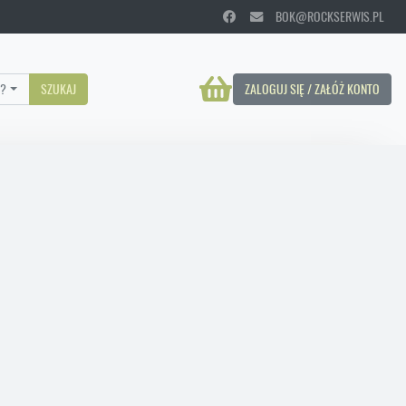
BOK@ROCKSERWIS.PL
?
SZUKAJ
ZALOGUJ SIĘ / ZAŁÓŻ KONTO