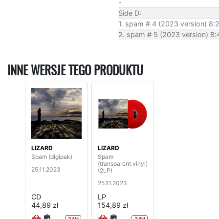
-
Side D:
1. spam # 4 (2023 version) 8:
2. spam # 5 (2023 version) 8:
INNE WERSJE TEGO PRODUKTU
LIZARD
LIZARD
Spam (digipak)
Spam
(transparent vinyl)
25.11.2023
(2LP)
25.11.2023
CD
LP
44,89 zł
154,89 zł