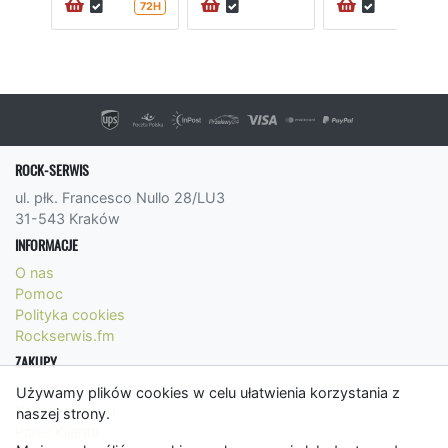
72H
ROCK-SERWIS
ul. płk. Francesco Nullo 28/LU3
31-543 Kraków
INFORMACJE
O nas
Pomoc
Polityka cookies
Rockserwis.fm
ZAKUPY
Formy płatności
Używamy plików cookies w celu ułatwienia korzystania z
Koszty wysyłki
naszej strony.
Panel Klienta