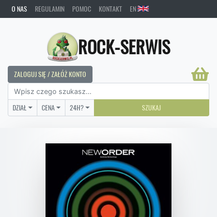
O NAS
REGULAMIN
POMOC
KONTAKT
EN
ROCK-SERWIS
ZALOGUJ SIĘ / ZAŁÓŻ KONTO
DZIAŁ
CENA
24H?
SZUKAJ