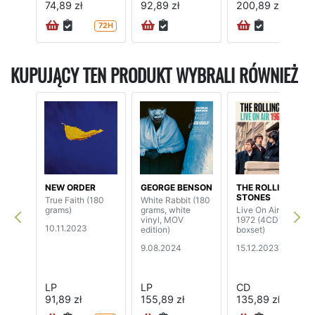
74,89 zł
92,89 zł
200,89 zł
72H
72H
KUPUJĄCY TEN PRODUKT WYBRALI RÓWNIEŻ
NEW ORDER
GEORGE BENSON
THE ROLLING
STONES
True Faith (180
White Rabbit (180
grams)
grams, white
Live On Air 1963-
vinyl, MOV
1972 (4CD
10.11.2023
edition)
boxset)
9.08.2024
15.12.2023
LP
LP
CD
91,89 zł
155,89 zł
135,89 zł