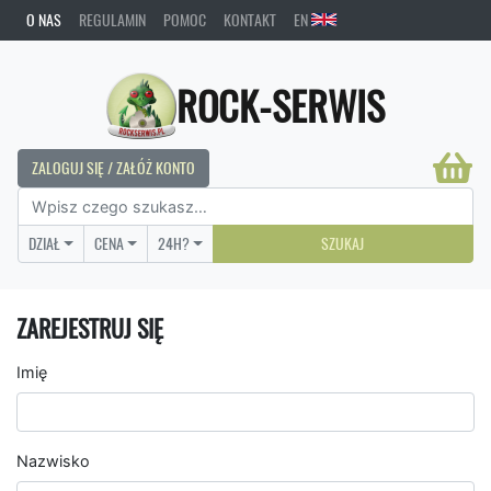
O NAS
REGULAMIN
POMOC
KONTAKT
EN
ROCK-SERWIS
ZALOGUJ SIĘ / ZAŁÓŻ KONTO
DZIAŁ
CENA
24H?
SZUKAJ
ZAREJESTRUJ SIĘ
Imię
Nazwisko