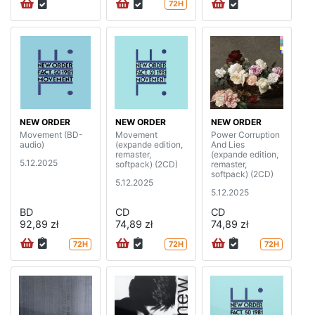
72H
NEW ORDER
NEW ORDER
NEW ORDER
Movement (BD-
Movement
Power Corruption
audio)
(expande edition,
And Lies
remaster,
(expande edition,
5.12.2025
softpack) (2CD)
remaster,
softpack) (2CD)
5.12.2025
5.12.2025
BD
CD
CD
92,89 zł
74,89 zł
74,89 zł
72H
72H
72H