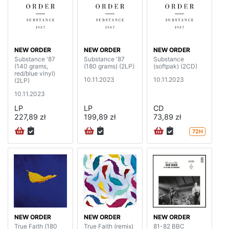
NEW ORDER
NEW ORDER
NEW ORDER
Substance '87
Substance '87
Substance
(140 grams,
(180 grams) (2LP)
(softpak) (2CD)
red/blue vinyl)
10.11.2023
10.11.2023
(2LP)
10.11.2023
LP
LP
CD
227,89 zł
199,89 zł
73,89 zł
72H
NEW ORDER
NEW ORDER
NEW ORDER
True Faith (180
True Faith (remix)
81-82 BBC