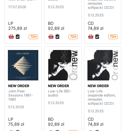
remaster,
17.07.2026
5.12.2025
softpack) (2CD)
5.12.2025
LP
BD
CD
275,89 zł
92,89 zł
74,89 zł
72H
72H
72H
NEW ORDER
NEW ORDER
NEW ORDER
John Peel
Low-Life (BD-
Low-Life
Sessions 1981-
audio)
(expande edition,
1982
remaster,
5.12.2025
softpack) (2CD)
5.12.2025
5.12.2025
LP
BD
CD
75,89 zł
92,89 zł
74,89 zł