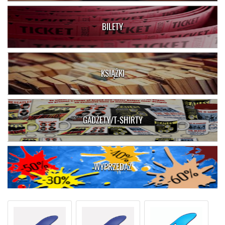
BILETY
KSIĄŻKI
GADŻETY/T-SHIRTY
WYPRZEDAŻ