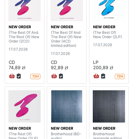
NEW ORDER
NEW ORDER
NEW ORDER
(The Best Of And
(The Best Of And
(The Best Of)
The Rest Of) New
The Rest Of) New
New Order (2LP)
Order (2CD)
Order (4CD
17.07.2026
limited edition)
17.07.2026
17.07.2026
CD
CD
LP
74,89 zł
92,89 zł
200,89 zł
72H
72H
NEW ORDER
NEW ORDER
NEW ORDER
(The Rest Of)
Brotherhood (BD-
Brotherhood
New Order (3LP)
audio)
(expande edition,