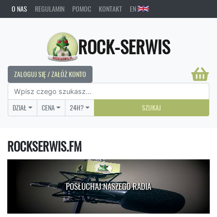
O NAS
REGULAMIN
POMOC
KONTAKT
EN
ROCK-SERWIS
ZALOGUJ SIĘ / ZAŁÓŻ KONTO
DZIAŁ
CENA
24H?
SZUKAJ
ROCKSERWIS.FM
POSŁUCHAJ NASZEGO RADIA