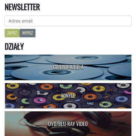
NEWSLETTER
ZAPISZ
WYPISZ
DZIAŁY
CD/DVD-A/BD-A
WINYLE
DVD/BLU-RAY VIDEO