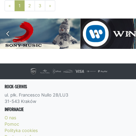
Poprzednia strona
Następna strona
«
1
2
3
»
ROCK-SERWIS
ul. płk. Francesco Nullo 28/LU3
31-543 Kraków
INFORMACJE
O nas
Pomoc
Polityka cookies