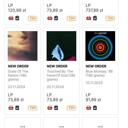
LP
LP
LP
120,89 zł
73,89 zł
737,89 zł
72H
72H
72H
NEW ORDER
NEW ORDER
NEW ORDER
State Of The
Touched By The
Blue Monday '88
Nation (180
Hand Of God (180
(180 grams)
grams)
grams)
10.11.2023
22.11.2024
22.11.2024
LP
LP
LP
73,89 zł
73,89 zł
91,89 zł
72H
72H