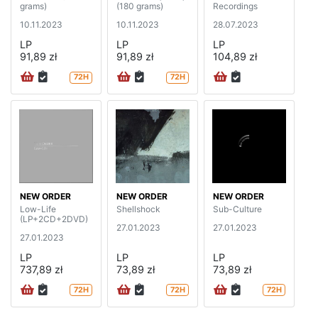
grams)
(180 grams)
Recordings
10.11.2023
10.11.2023
28.07.2023
LP
LP
LP
91,89 zł
91,89 zł
104,89 zł
72H
72H
NEW ORDER
NEW ORDER
NEW ORDER
Low-Life
Shellshock
Sub-Culture
(LP+2CD+2DVD)
27.01.2023
27.01.2023
27.01.2023
LP
LP
LP
737,89 zł
73,89 zł
73,89 zł
72H
72H
72H