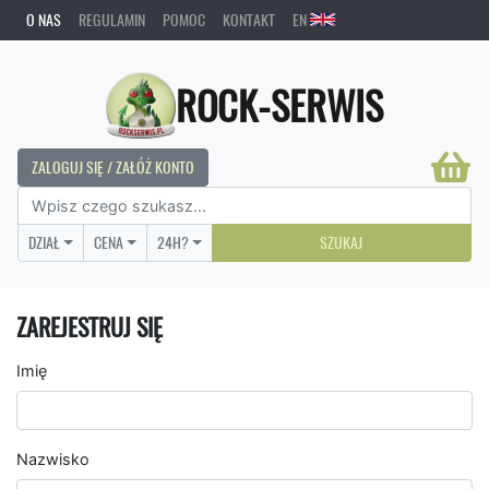
O NAS
REGULAMIN
POMOC
KONTAKT
EN
ROCK-SERWIS
ZALOGUJ SIĘ / ZAŁÓŻ KONTO
DZIAŁ
CENA
24H?
SZUKAJ
ZAREJESTRUJ SIĘ
Imię
Nazwisko