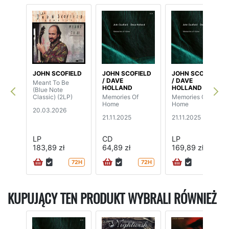
JOHN SCOFIELD
JOHN SCOFIELD
JOHN SCOFIELD
/ DAVE
/ DAVE
Meant To Be
HOLLAND
HOLLAND
(Blue Note
Classic) (2LP)
Memories Of
Memories Of
Home
Home
20.03.2026
21.11.2025
21.11.2025
LP
CD
LP
183,89 zł
64,89 zł
169,89 zł
72H
72H
72H
KUPUJĄCY TEN PRODUKT WYBRALI RÓWNIEŻ