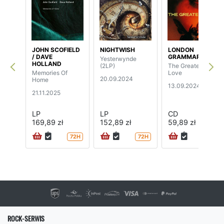
JOHN SCOFIELD
NIGHTWISH
LONDON
/ DAVE
GRAMMAR
Yesterwynde
HOLLAND
(2LP)
The Greatest
Memories Of
Love
20.09.2024
Home
13.09.2024
21.11.2025
LP
LP
CD
169,89 zł
152,89 zł
59,89 zł
72H
72H
72H
ROCK-SERWIS