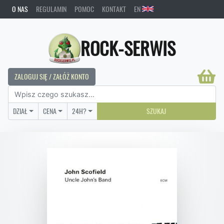
O NAS
REGULAMIN
POMOC
KONTAKT
EN
ROCK-SERWIS
ZALOGUJ SIĘ / ZAŁÓŻ KONTO
DZIAŁ
CENA
24H?
SZUKAJ