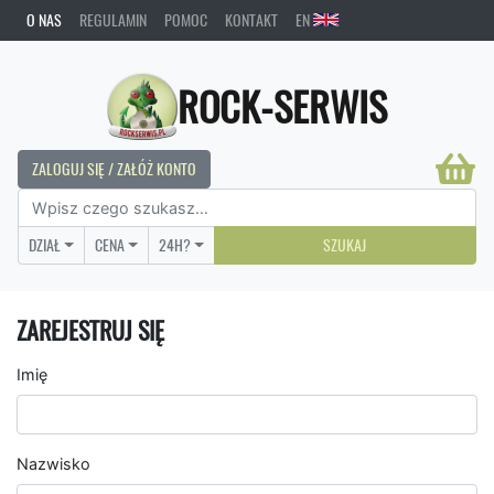
O NAS
REGULAMIN
POMOC
KONTAKT
EN
ROCK-SERWIS
ZALOGUJ SIĘ / ZAŁÓŻ KONTO
DZIAŁ
CENA
24H?
SZUKAJ
ZAREJESTRUJ SIĘ
Imię
Nazwisko