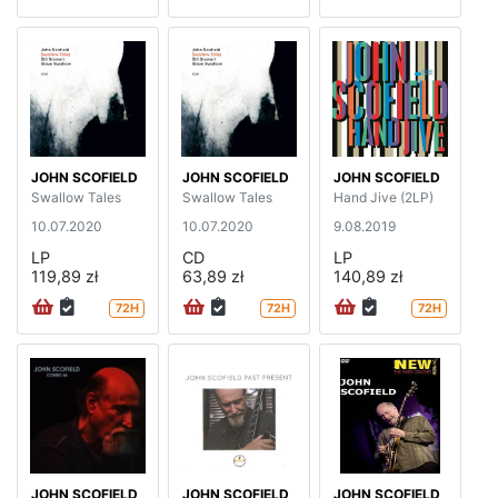
JOHN SCOFIELD
JOHN SCOFIELD
JOHN SCOFIELD
Swallow Tales
Swallow Tales
Hand Jive (2LP)
10.07.2020
10.07.2020
9.08.2019
LP
CD
LP
119,89 zł
63,89 zł
140,89 zł
72H
72H
72H
JOHN SCOFIELD
JOHN SCOFIELD
JOHN SCOFIELD