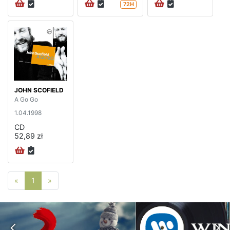
72H
JOHN SCOFIELD
A Go Go
1.04.1998
CD
52,89 zł
Poprzednia strona
Następna strona
«
1
»