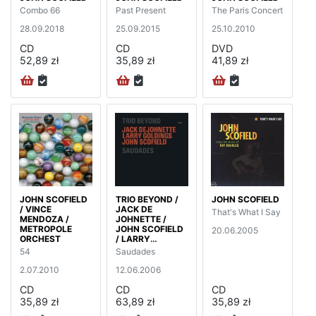
Combo 66
Past Present
The Paris Concert
28.09.2018
25.09.2015
25.10.2010
CD
CD
DVD
52,89 zł
35,89 zł
41,89 zł
JOHN SCOFIELD
TRIO BEYOND /
JOHN SCOFIELD
/ VINCE
JACK DE
That's What I Say
MENDOZA /
JOHNETTE /
METROPOLE
JOHN SCOFIELD
20.06.2005
ORCHEST
/ LARRY
GOLDINGS
54
Saudades
2.07.2010
12.06.2006
CD
CD
CD
35,89 zł
63,89 zł
35,89 zł