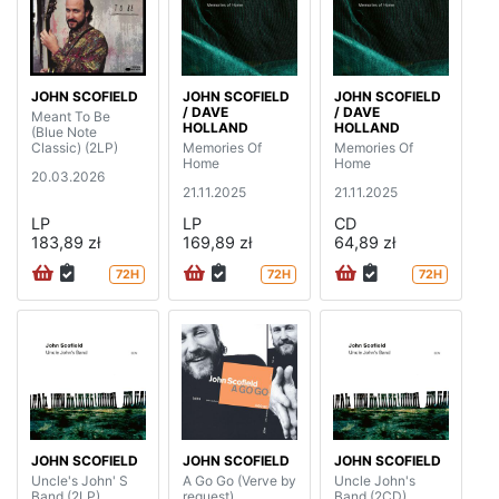
JOHN SCOFIELD
JOHN SCOFIELD
JOHN SCOFIELD
/ DAVE
/ DAVE
Meant To Be
HOLLAND
HOLLAND
(Blue Note
Classic) (2LP)
Memories Of
Memories Of
Home
Home
20.03.2026
21.11.2025
21.11.2025
LP
LP
CD
183,89 zł
169,89 zł
64,89 zł
72H
72H
72H
JOHN SCOFIELD
JOHN SCOFIELD
JOHN SCOFIELD
Uncle's John' S
A Go Go (Verve by
Uncle John's
Band (2LP)
request)
Band (2CD)