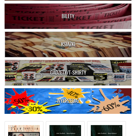
BILETY
KSIĄŻKI
GADŻETY/T-SHIRTY
WYPRZEDAŻ