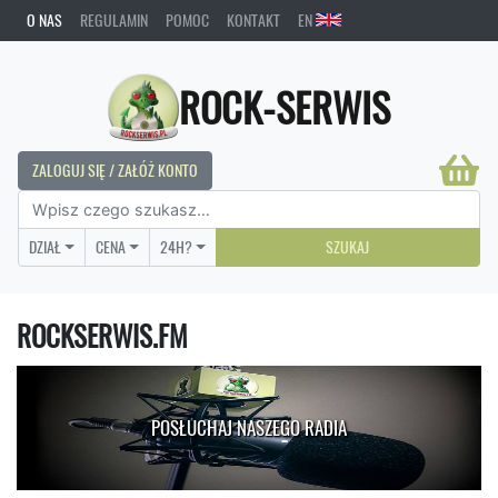
O NAS
REGULAMIN
POMOC
KONTAKT
EN
ROCK-SERWIS
ZALOGUJ SIĘ / ZAŁÓŻ KONTO
DZIAŁ
CENA
24H?
SZUKAJ
ROCKSERWIS.FM
POSŁUCHAJ NASZEGO RADIA