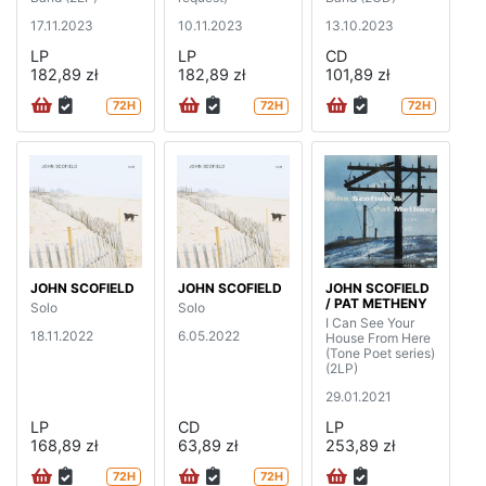
17.11.2023
10.11.2023
13.10.2023
LP
LP
CD
182,89 zł
182,89 zł
101,89 zł
72H
72H
72H
JOHN SCOFIELD
JOHN SCOFIELD
JOHN SCOFIELD
/ PAT METHENY
Solo
Solo
I Can See Your
18.11.2022
6.05.2022
House From Here
(Tone Poet series)
(2LP)
29.01.2021
LP
CD
LP
168,89 zł
63,89 zł
253,89 zł
72H
72H