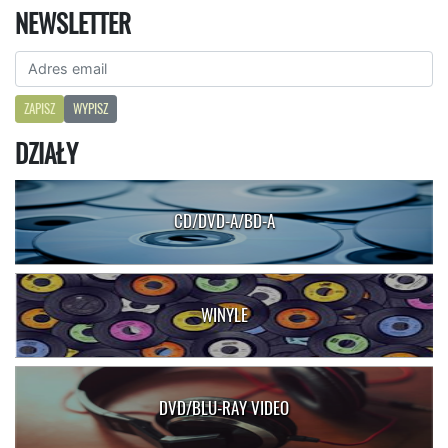
NEWSLETTER
ZAPISZ
WYPISZ
DZIAŁY
CD/DVD-A/BD-A
WINYLE
DVD/BLU-RAY VIDEO