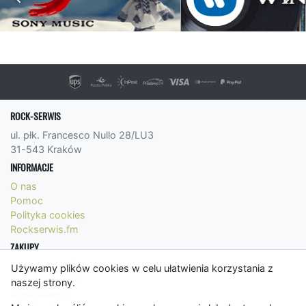
ROCK-SERWIS
ul. płk. Francesco Nullo 28/LU3
31-543 Kraków
INFORMACJE
O nas
Pomoc
Polityka cookies
Rockserwis.fm
ZAKUPY
Formy płatności
Używamy plików cookies w celu ułatwienia korzystania z
Koszty wysyłki
naszej strony.
Panel Klienta