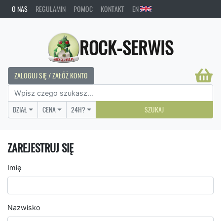
O NAS
REGULAMIN
POMOC
KONTAKT
EN
ROCK-SERWIS
ZALOGUJ SIĘ / ZAŁÓŻ KONTO
DZIAŁ
CENA
24H?
SZUKAJ
ZAREJESTRUJ SIĘ
Imię
Nazwisko