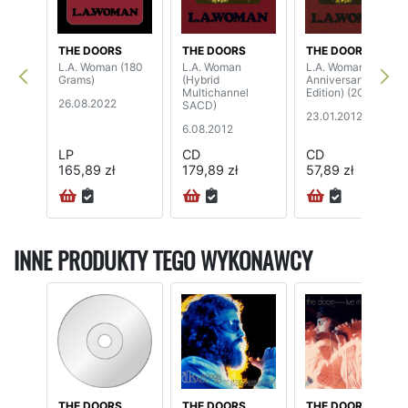
THE DOORS
THE DOORS
THE DOORS
L.A. Woman (180
L.A. Woman
L.A. Woman (40th
Grams)
(Hybrid
Anniversary
Multichannel
Edition) (2CD)
26.08.2022
SACD)
23.01.2012
6.08.2012
LP
CD
CD
165,89 zł
179,89 zł
57,89 zł
INNE PRODUKTY TEGO WYKONAWCY
THE DOORS
THE DOORS
THE DOORS