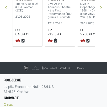
The Very Best Of
Live At the
Live In
& L.A. Woman
Aquarius Theatre
Copenhagen,
(2CD)
- the First
1968 (140 grams,
Performance (180
clear vinyl, RSD
21.08.2026
grams, HQ vinyl)
2025) (2LP)
(3LP)
12.12.2025
28.11.2025
CD
LP
LP
64,89 zł
719,89 zł
228,89 zł
72H
ROCK-SERWIS
ul. płk. Francesco Nullo 28/LU3
31-543 Kraków
INFORMACJE
O nas