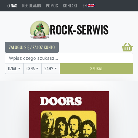
O NAS
REGULAMIN
POMOC
KONTAKT
EN
ROCK-SERWIS
ZALOGUJ SIĘ / ZAŁÓŻ KONTO
DZIAŁ
CENA
24H?
SZUKAJ