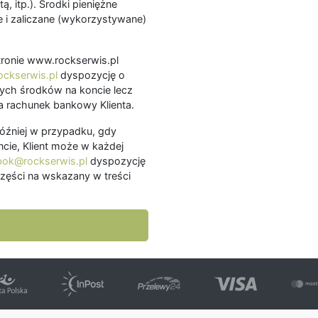
ą, itp.). Środki pieniężne
 i zaliczane (wykorzystywane)
.
 stronie www.rockserwis.pl
ckserwis.pl
dyspozycję o
ch środków na koncie lecz
 rachunek bankowy Klienta.
później w przypadku, gdy
cie, Klient może w każdej
bok@rockserwis.pl
dyspozycję
zęści na wskazany w treści