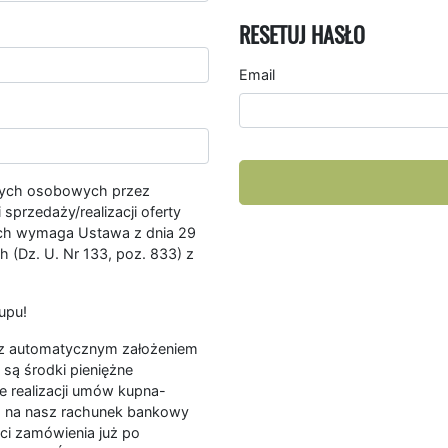
RESETUJ HASŁO
Email
nych osobowych przez
przedaży/realizacji oferty
ych wymaga Ustawa z dnia 29
 (Dz. U. Nr 133, poz. 833) z
upu!
ę z automatycznym założeniem
są środki pieniężne
e realizacji umów kupna-
a na nasz rachunek bankowy
ści zamówienia już po