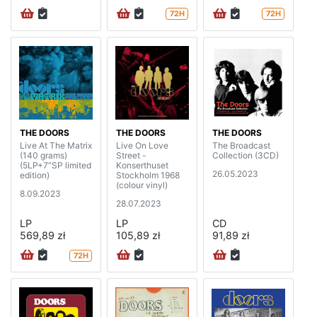
72H
72H
THE DOORS
THE DOORS
THE DOORS
Live At The Matrix
Live On Love
The Broadcast
(140 grams)
Street -
Collection (3CD)
(5LP+7”SP limited
Konserthuset
26.05.2023
edition)
Stockholm 1968
(colour vinyl)
8.09.2023
28.07.2023
LP
LP
CD
569,89 zł
105,89 zł
91,89 zł
72H