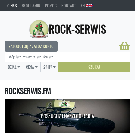
O NAS
REGULAMIN
POMOC
KONTAKT
EN
ROCK-SERWIS
ZALOGUJ SIĘ / ZAŁÓŻ KONTO
DZIAŁ
CENA
24H?
SZUKAJ
ROCKSERWIS.FM
POSŁUCHAJ NASZEGO RADIA