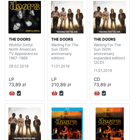
THE DOORS
THE DOORS
THE DOORS
Wishful Sinful:
Waiting For The
Waiting For The
North American
Sun (50th
Sun (50th
TV Appearances
anniversary
anniversary
1967-1969
edition)
expanded edition)
(2CD)
28.02.2019
11.01.2019
11.01.2019
LP
LP
CD
73,89 zł
210,89 zł
73,89 zł