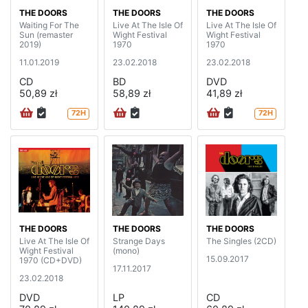
THE DOORS
THE DOORS
THE DOORS
Waiting For The
Live At The Isle Of
Live At The Isle Of
Sun (remaster
Wight Festival
Wight Festival
2019)
1970
1970
11.01.2019
23.02.2018
23.02.2018
CD
BD
DVD
50,89 zł
58,89 zł
41,89 zł
72H
72H
THE DOORS
THE DOORS
THE DOORS
Live At The Isle Of
Strange Days
The Singles (2CD)
Wight Festival
(mono)
15.09.2017
1970 (CD+DVD)
17.11.2017
23.02.2018
DVD
LP
CD