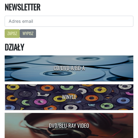
NEWSLETTER
ZAPISZ
WYPISZ
DZIAŁY
CD/DVD-A/BD-A
WINYLE
DVD/BLU-RAY VIDEO