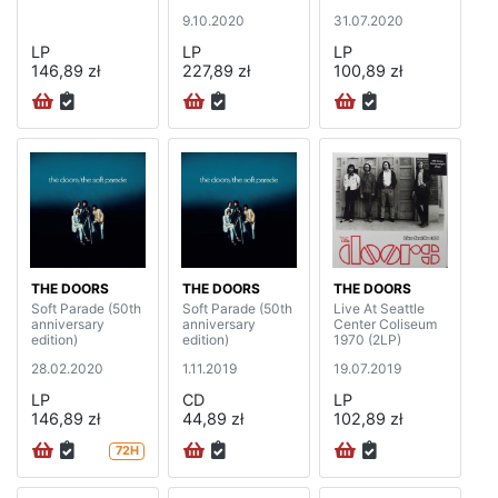
9.10.2020
31.07.2020
LP
LP
LP
146,89 zł
227,89 zł
100,89 zł
THE DOORS
THE DOORS
THE DOORS
Soft Parade (50th
Soft Parade (50th
Live At Seattle
anniversary
anniversary
Center Coliseum
edition)
edition)
1970 (2LP)
28.02.2020
1.11.2019
19.07.2019
LP
CD
LP
146,89 zł
44,89 zł
102,89 zł
72H