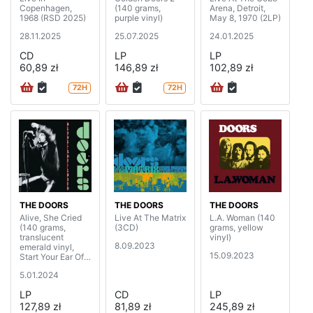
Copenhagen,
(140 grams,
Arena, Detroit,
1968 (RSD 2025)
purple vinyl)
May 8, 1970 (2LP)
28.11.2025
25.07.2025
24.01.2025
CD
LP
LP
60,89 zł
146,89 zł
102,89 zł
72H
72H
THE DOORS
THE DOORS
THE DOORS
Alive, She Cried
Live At The Matrix
L.A. Woman (140
(140 grams,
(3CD)
grams, yellow
translucent
vinyl)
8.09.2023
emerald vinyl,
15.09.2023
Start Your Ear Off
Right 2024 limited
5.01.2024
edition)
LP
CD
LP
127,89 zł
81,89 zł
245,89 zł