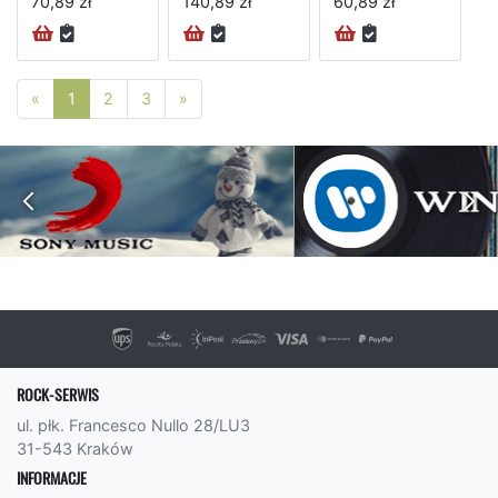
70,89 zł
140,89 zł
60,89 zł
Poprzednia strona
Następna strona
«
1
2
3
»
ROCK-SERWIS
ul. płk. Francesco Nullo 28/LU3
31-543 Kraków
INFORMACJE