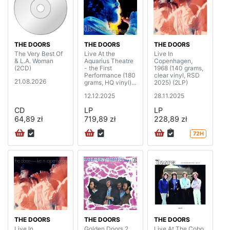
THE DOORS
THE DOORS
THE DOORS
The Very Best Of
Live At the
Live In
& L.A. Woman
Aquarius Theatre
Copenhagen,
(2CD)
- the First
1968 (140 grams,
Performance (180
clear vinyl, RSD
21.08.2026
grams, HQ vinyl)
2025) (2LP)
(3LP)
12.12.2025
28.11.2025
CD
LP
LP
64,89 zł
719,89 zł
228,89 zł
72H
THE DOORS
THE DOORS
THE DOORS
Live In
Golden Doors 2
Live At The Cobo