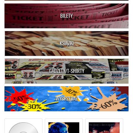
BILETY
KSIĄŻKI
GADŻETY/T-SHIRTY
WYPRZEDAŻ