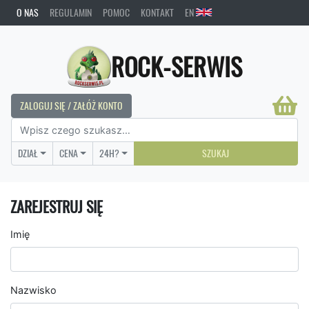
O NAS
REGULAMIN
POMOC
KONTAKT
EN
ROCK-SERWIS
ZALOGUJ SIĘ / ZAŁÓŻ KONTO
DZIAŁ
CENA
24H?
SZUKAJ
ZAREJESTRUJ SIĘ
Imię
Nazwisko