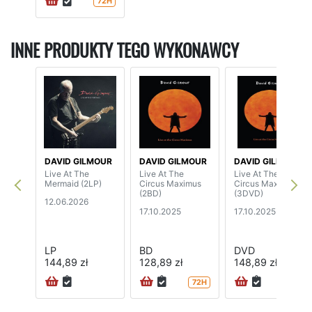
72H
INNE PRODUKTY TEGO WYKONAWCY
DAVID GILMOUR
DAVID GILMOUR
DAVID GILMOUR
Live At The
Live At The
Live At The
Mermaid (2LP)
Circus Maximus
Circus Maximus
(2BD)
(3DVD)
12.06.2026
17.10.2025
17.10.2025
LP
BD
DVD
144,89 zł
128,89 zł
148,89 zł
72H
72H