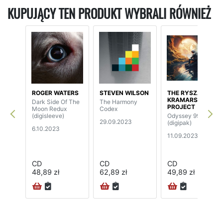
KUPUJĄCY TEN PRODUKT WYBRALI RÓWNIEŻ
ROGER WATERS
STEVEN WILSON
THE RYSZARD
KRAMARSKI
Dark Side Of The
The Harmony
PROJECT
Moon Redux
Codex
(digisleeve)
Odyssey 9999
29.09.2023
(digipak)
6.10.2023
11.09.2023
CD
CD
CD
48,89 zł
62,89 zł
49,89 zł
24H