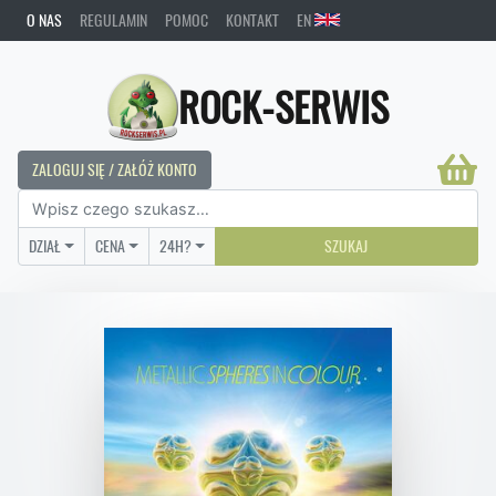
O NAS
REGULAMIN
POMOC
KONTAKT
EN
ROCK-SERWIS
ZALOGUJ SIĘ / ZAŁÓŻ KONTO
DZIAŁ
CENA
24H?
SZUKAJ