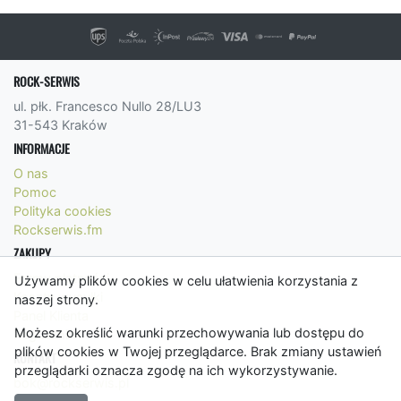
ROCK-SERWIS
ul. płk. Francesco Nullo 28/LU3
31-543 Kraków
INFORMACJE
O nas
Pomoc
Polityka cookies
Rockserwis.fm
ZAKUPY
Formy płatności
Używamy plików cookies w celu ułatwienia korzystania z
Koszty wysyłki
naszej strony.
Panel Klienta
Możesz określić warunki przechowywania lub dostępu do
Regulamin
plików cookies w Twojej przeglądarce. Brak zmiany ustawień
KONTAKT
przeglądarki oznacza zgodę na ich wykorzystywanie.
bok@rockserwis.pl