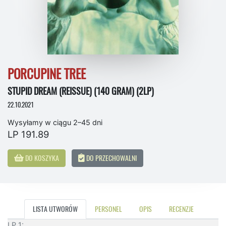
PORCUPINE TREE
STUPID DREAM (REISSUE) (140 GRAM) (2LP)
22.10.2021
Wysyłamy w ciągu 2–45 dni
LP 191.89
DO KOSZYKA
DO PRZECHOWALNI
LISTA UTWORÓW
PERSONEL
OPIS
RECENZJE
LP 1: