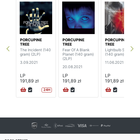
PORCUPINE
PORCUPINE
PORCUPINE
TREE
TREE
TREE
The Incident (140
Fear Of A Blank
Lightbulb Sun
gram) (2LP)
Planet (140 gram)
(140 gram) (2LP)
(2LP)
3.09.2021
11.06.2021
20.08.2021
LP
LP
LP
191,89 zł
191,89 zł
191,89 zł
24H