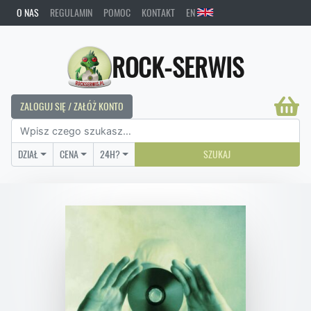
O NAS
REGULAMIN
POMOC
KONTAKT
EN
ROCK-SERWIS
ZALOGUJ SIĘ / ZAŁÓŻ KONTO
DZIAŁ
CENA
24H?
SZUKAJ