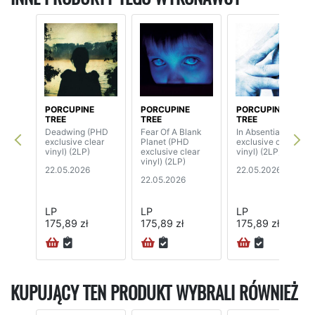
PORCUPINE
PORCUPINE
PORCUPINE
TREE
TREE
TREE
Deadwing (PHD
Fear Of A Blank
In Absentia (PHD
exclusive clear
Planet (PHD
exclusive clear
vinyl) (2LP)
exclusive clear
vinyl) (2LP)
vinyl) (2LP)
22.05.2026
22.05.2026
22.05.2026
LP
LP
LP
175,89 zł
175,89 zł
175,89 zł
KUPUJĄCY TEN PRODUKT WYBRALI RÓWNIEŻ