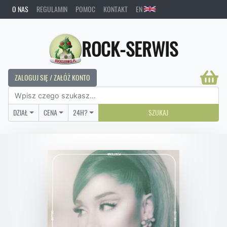
O NAS
REGULAMIN
POMOC
KONTAKT
EN
ROCK-SERWIS
ZALOGUJ SIĘ / ZAŁÓŻ KONTO
DZIAŁ
CENA
24H?
SZUKAJ