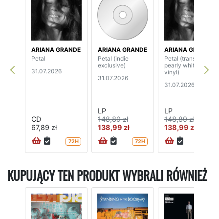
ARIANA GRANDE
ARIANA GRANDE
ARIANA GRANDE
Petal
Petal (indie
Petal (translucent
exclusive)
pearly white
31.07.2026
vinyl)
31.07.2026
31.07.2026
LP
LP
CD
148,89 zł
148,89 zł
67,89 zł
138,99 zł
138,99 zł
72H
72H
72H
KUPUJĄCY TEN PRODUKT WYBRALI RÓWNIEŻ