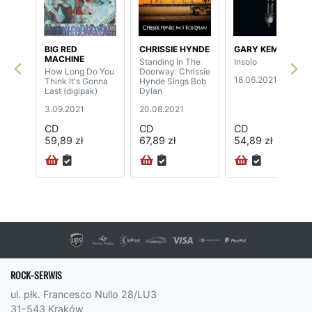
BIG RED
CHRISSIE HYNDE
GARY KEMP
MACHINE
Standing In The
Insolo
How Long Do You
Doorway: Chrissie
18.06.2021
Think It's Gonna
Hynde Sings Bob
Last (digipak)
Dylan
3.09.2021
20.08.2021
CD
CD
CD
59,89 zł
67,89 zł
54,89 zł
ROCK-SERWIS
ul. płk. Francesco Nullo 28/LU3
31-543 Kraków