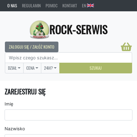
O NAS
REGULAMIN
POMOC
KONTAKT
EN
ROCK-SERWIS
ZALOGUJ SIĘ / ZAŁÓŻ KONTO
DZIAŁ
CENA
24H?
SZUKAJ
ZAREJESTRUJ SIĘ
Imię
Nazwisko