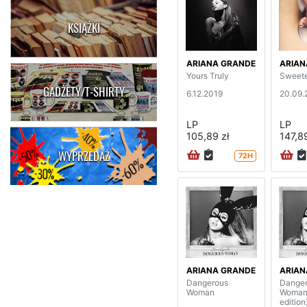
KSIĄŻKI
ARIANA GRANDE
ARIAN
Yours Truly
Sweete
GADŻETY/T-SHIRTY
6.12.2019
20.09.
LP
LP
105,89 zł
147,89
WYPRZEDAŻ
72H
ARIANA GRANDE
ARIAN
Dangerous
Dange
Woman
Woman 
edition