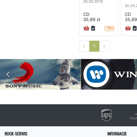
20.05.2016
20.05.
CD
CD
35,89 zł
35,89
72H
Poprzednia strona
Następna stro
«
1
»
ROCK-SERWIS
INFORMACJE