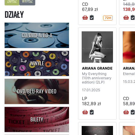
ZAPISZ
WYPISZ
CD
148,8
67,89 zł
138,9
DZIAŁY
72H
CD/DVD-A/BD-A
WINYLE
ARIANA GRANDE
ARIAN
My Everything
Eterna
(10th anniversary
15.03.
edition) (2LP)
17.01.2025
DVD/BLU-RAY VIDEO
LP
CD
182,89 zł
58,89
BILETY