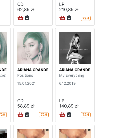
CD
LP
62,89 zł
210,89 zł
72H
NDE
ARIANA GRANDE
ARIANA GRANDE
uxe)
Positions
My Everything
15.01.2021
6.12.2019
CD
LP
58,89 zł
140,89 zł
72H
72H
72H