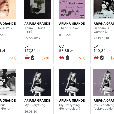
A GRANDE
ARIANA GRANDE
ARIANA GRANDE
ARIANA GRA
ner (2LP)
Thank U, Next
Thank U, Next
Dangerous
(2LP)
Woman (2LP)
2019
8.02.2019
10.05.2019
28.12.2018
LP
CD
LP
 zł
147,89 zł
58,89 zł
140,89 zł
72H
72H
72H
A GRANDE
ARIANA GRANDE
ARIANA GRANDE
ARIANA GRA
rous
My Everything
My Everything
My Everythin
(Polish
(Polish edition)
(deluxe editio
26.08.2014
)