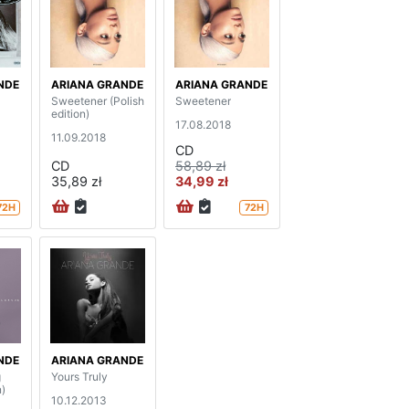
NDE
ARIANA GRANDE
ARIANA GRANDE
Sweetener (Polish
Sweetener
edition)
17.08.2018
11.09.2018
CD
CD
58,89 zł
35,89 zł
34,99 zł
72H
72H
NDE
ARIANA GRANDE
g
Yours Truly
n)
10.12.2013