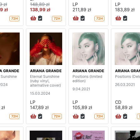
9 zł
148,89 zł
LP
LP
9 zł
138,99 zł
211,89 zł
183,89 zł
72H
72H
72H
A GRANDE
ARIANA GRANDE
ARIANA GRANDE
ARIANA GRA
l Sunshine
Eternal Sunshine
Positions (limited
Positions (Del
(ruby vinyl,
edition)
2024
26.03.2021
alternative cover)
9.04.2021
15.03.2024
LP
LP
CD
 zł
147,89 zł
105,89 zł
58,89 zł
72H
72H
72H