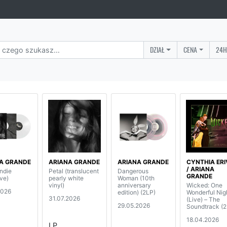
DZIAŁ
CENA
24H
A GRANDE
ARIANA GRANDE
ARIANA GRANDE
CYNTHIA ER
/ ARIANA
indie
Petal (translucent
Dangerous
GRANDE
ve)
pearly white
Woman (10th
vinyl)
anniversary
Wicked: One
2026
edition) (2LP)
Wonderful Nig
31.07.2026
(Live) – The
29.05.2026
Soundtrack (2
18.04.2026
LP