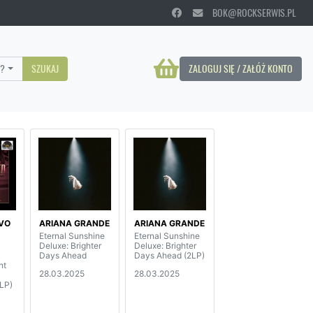
BOK@ROCKSERWIS.PL
?
SZUKAJ
ZALOGUJ SIĘ / ZAŁÓŻ KONTO
IVO
ARIANA GRANDE
ARIANA GRANDE
Eternal Sunshine
Eternal Sunshine
Deluxe: Brighter
Deluxe: Brighter
Days Ahead
Days Ahead (2LP)
ht
28.03.2025
28.03.2025
LP)