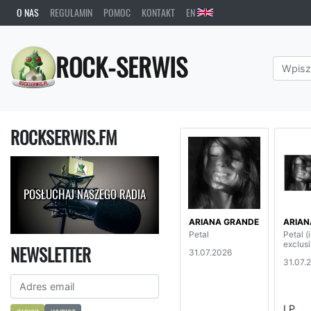
O NAS
REGULAMIN
POMOC
KONTAKT
EN
ROCK-SERWIS
ROCKSERWIS.FM
POSŁUCHAJ NASZEGO RADIA
ARIANA GRANDE
ARIAN
Petal
Petal (
exclusi
NEWSLETTER
31.07.2026
31.07.
LP