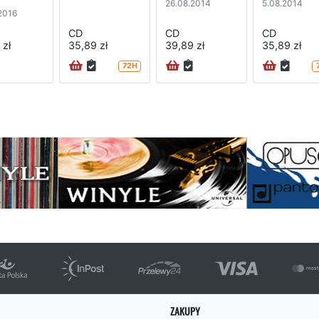
26.08.2014
5.08.2014
2016
CD
CD
CD
 zł
35,89 zł
39,89 zł
35,89 zł
72H
na
ZAKUPY