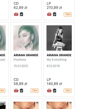
CD
LP
62,89 zł
210,89 zł
72H
NDE
ARIANA GRANDE
ARIANA GRANDE
uxe)
Positions
My Everything
15.01.2021
6.12.2019
CD
LP
58,89 zł
140,89 zł
72H
72H
72H