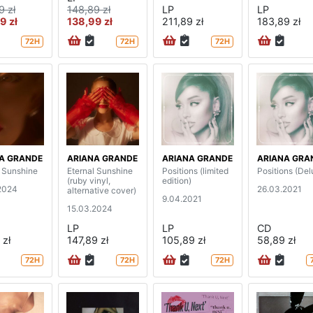
9 zł
148,89 zł
LP
LP
9 zł
138,99 zł
211,89 zł
183,89 zł
72H
72H
72H
A GRANDE
ARIANA GRANDE
ARIANA GRANDE
ARIANA GRA
l Sunshine
Eternal Sunshine
Positions (limited
Positions (Del
(ruby vinyl,
edition)
2024
26.03.2021
alternative cover)
9.04.2021
15.03.2024
LP
LP
CD
 zł
147,89 zł
105,89 zł
58,89 zł
72H
72H
72H