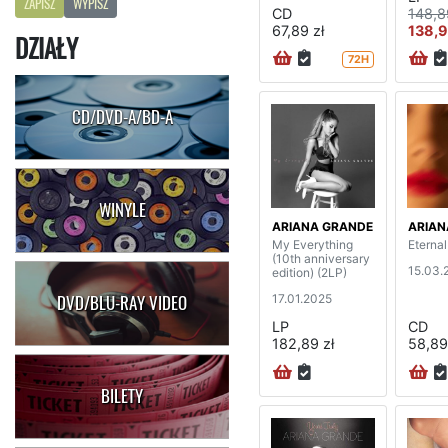
ZAPISZ
WYPISZ
CD
148,8
67,89 zł
138,9
DZIAŁY
72H
CD/DVD-A/BD-A
WINYLE
ARIANA GRANDE
ARIAN
My Everything
Eterna
(10th anniversary
15.03.
edition) (2LP)
17.01.2025
DVD/BLU-RAY VIDEO
LP
CD
182,89 zł
58,89
BILETY