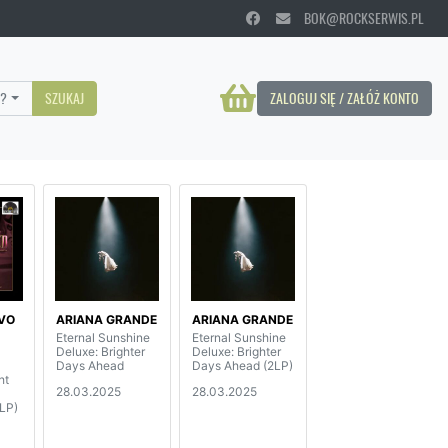
BOK@ROCKSERWIS.PL
?
SZUKAJ
ZALOGUJ SIĘ / ZAŁÓŻ KONTO
IVO
ARIANA GRANDE
ARIANA GRANDE
Eternal Sunshine
Eternal Sunshine
Deluxe: Brighter
Deluxe: Brighter
Days Ahead
Days Ahead (2LP)
ht
28.03.2025
28.03.2025
LP)