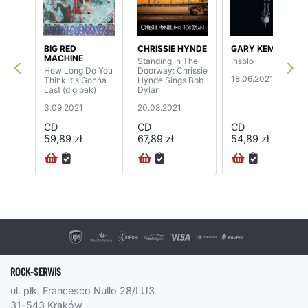
BIG RED
CHRISSIE HYNDE
GARY KEMP
MACHINE
Standing In The
Insolo
How Long Do You
Doorway: Chrissie
18.06.2021
Think It's Gonna
Hynde Sings Bob
Last (digipak)
Dylan
3.09.2021
20.08.2021
CD
CD
CD
59,89 zł
67,89 zł
54,89 zł
ROCK-SERWIS
ul. płk. Francesco Nullo 28/LU3
31-543 Kraków