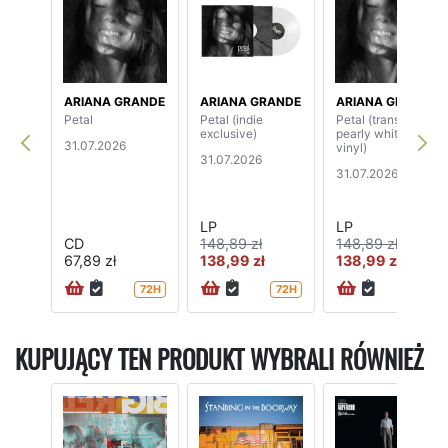
ARIANA GRANDE
ARIANA GRANDE
ARIANA GRANDE
Petal
Petal (indie
Petal (translucent
exclusive)
pearly white
31.07.2026
vinyl)
31.07.2026
31.07.2026
LP
LP
CD
148,89 zł
148,89 zł
67,89 zł
138,99 zł
138,99 zł
72H
72H
72H
KUPUJĄCY TEN PRODUKT WYBRALI RÓWNIEŻ