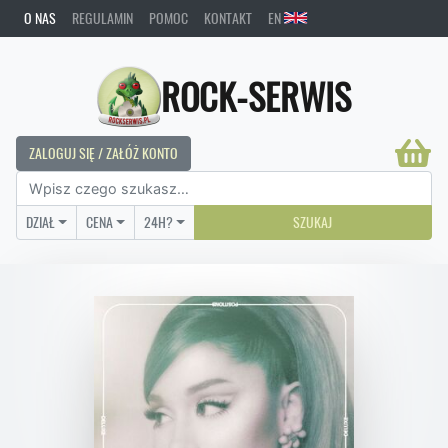
O NAS
REGULAMIN
POMOC
KONTAKT
EN
ROCK-SERWIS
ZALOGUJ SIĘ / ZAŁÓŻ KONTO
DZIAŁ
CENA
24H?
SZUKAJ