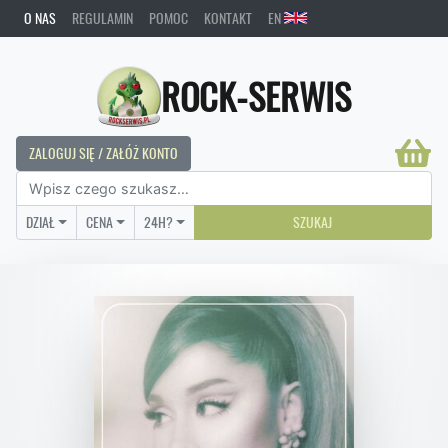
O NAS
REGULAMIN
POMOC
KONTAKT
EN
ROCK-SERWIS
ZALOGUJ SIĘ / ZAŁÓŻ KONTO
DZIAŁ
CENA
24H?
SZUKAJ