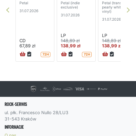
Petal
Petal (indie
Petal (translucent
exclusive)
pearly white
31.07.2026
vinyl)
31.07.2026
31.07.2026
LP
LP
CD
148,89 zł
148,89 zł
67,89 zł
138,99 zł
138,99 zł
72H
72H
72H
ROCK-SERWIS
ul. płk. Francesco Nullo 28/LU3
31-543 Kraków
INFORMACJE
O nas