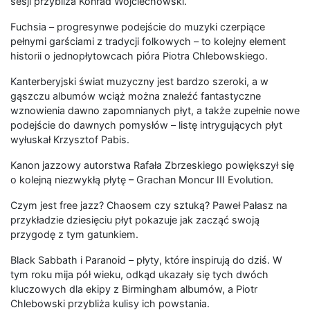
sesji przybliża Konrad Wojciechowski.
Fuchsia – progresynwe podejście do muzyki czerpiące
pełnymi garściami z tradycji folkowych – to kolejny element
historii o jednopłytowcach pióra Piotra Chlebowskiego.
Kanterberyjski świat muzyczny jest bardzo szeroki, a w
gąszczu albumów wciąż można znaleźć fantastyczne
wznowienia dawno zapomnianych płyt, a także zupełnie nowe
podejście do dawnych pomysłów – listę intrygujących płyt
wyłuskał Krzysztof Pabis.
Kanon jazzowy autorstwa Rafała Zbrzeskiego powiększył się
o kolejną niezwykłą płytę – Grachan Moncur III Evolution.
Czym jest free jazz? Chaosem czy sztuką? Paweł Pałasz na
przykładzie dziesięciu płyt pokazuje jak zacząć swoją
przygodę z tym gatunkiem.
Black Sabbath i Paranoid – płyty, które inspirują do dziś. W
tym roku mija pół wieku, odkąd ukazały się tych dwóch
kluczowych dla ekipy z Birmingham albumów, a Piotr
Chlebowski przybliża kulisy ich powstania.