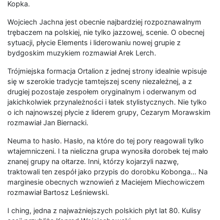
Kopka.
Wojciech Jachna jest obecnie najbardziej rozpoznawalnym
trębaczem na polskiej, nie tylko jazzowej, scenie. O obecnej
sytuacji, płycie Elements i liderowaniu nowej grupie z
bydgoskim muzykiem rozmawiał Arek Lerch.
Trójmiejska formacja Ortalion z jednej strony idealnie wpisuje
się w szerokie tradycje tamtejszej sceny niezależnej, a z
drugiej pozostaje zespołem oryginalnym i oderwanym od
jakichkolwiek przynależności i łatek stylistycznych. Nie tylko
o ich najnowszej płycie z liderem grupy, Cezarym Morawskim
rozmawiał Jan Biernacki.
Neuma to hasło. Hasło, na które do tej pory reagowali tylko
wtajemniczeni. I ta nieliczna grupa wynosiła dorobek tej mało
znanej grupy na ołtarze. Inni, którzy kojarzyli nazwę,
traktowali ten zespół jako przypis do dorobku Kobonga… Na
marginesie obecnych wznowień z Maciejem Miechowiczem
rozmawiał Bartosz Leśniewski.
I ching, jedna z najważniejszych polskich płyt lat 80. Kulisy