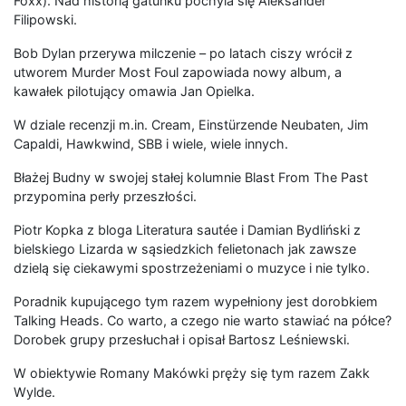
Foxx). Nad historią gatunku pochyla się Aleksander
Filipowski.
Bob Dylan przerywa milczenie – po latach ciszy wrócił z
utworem Murder Most Foul zapowiada nowy album, a
kawałek pilotujący omawia Jan Opielka.
W dziale recenzji m.in. Cream, Einstürzende Neubaten, Jim
Capaldi, Hawkwind, SBB i wiele, wiele innych.
Błażej Budny w swojej stałej kolumnie Blast From The Past
przypomina perły przeszłości.
Piotr Kopka z bloga Literatura sautée i Damian Bydliński z
bielskiego Lizarda w sąsiedzkich felietonach jak zawsze
dzielą się ciekawymi spostrzeżeniami o muzyce i nie tylko.
Poradnik kupującego tym razem wypełniony jest dorobkiem
Talking Heads. Co warto, a czego nie warto stawiać na półce?
Dorobek grupy przesłuchał i opisał Bartosz Leśniewski.
W obiektywie Romany Makówki pręży się tym razem Zakk
Wylde.