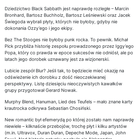
Dziedzictwo Black Sabbath jest naprawdę rozległe – Marcin
Bronhard, Bartosz Buchholz, Bartosz Leśniewski oraz Jacek
Świegoda wybrali płyty, których nie byłoby, gdyby nie
dokonania Ozzy’ego i jego ekipy.
Bez The Stooges nie byłoby punk rocka. To pewnik. Michał
Pick przybliża historię zespołu prowadzonego przez Iggy’ego
Popa, który co prawda w epoce sukcesów nie odniósł, ale po
latach jego dorobek uznawany jest za wizjonerski.
Lubicie zespół Blur? Jeśli tak, to będziecie mieć okazję na
odświeżenie ich dorobku z dość nieoczekiwanej
perspektywy. Listę dziesięciu nieoczywistych kawałków
grupy przygotował Gerard Nowak.
Murphy Blend, Hanuman, Lied des Teufels – mało znane karty
krautrocka odkrywa Sebastian Chosiński.
New romantic był efemerydą po której zostało nam naprawdę
niewiele – kilknaście przebojów, trochę płyt i kilku artystów
(m.in. Ultravox, Duran Duran, Depeche Mode, Japan, John