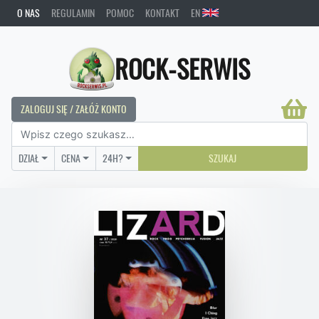
O NAS
REGULAMIN
POMOC
KONTAKT
EN
ROCK-SERWIS
ZALOGUJ SIĘ / ZAŁÓŻ KONTO
DZIAŁ
CENA
24H?
SZUKAJ