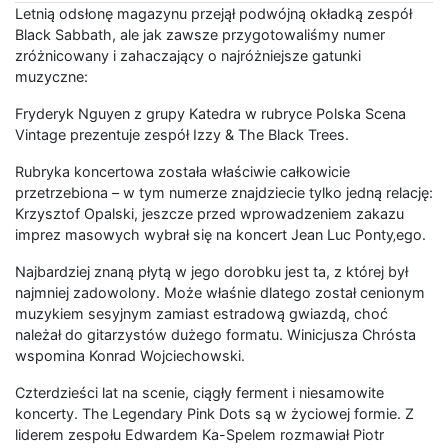
Letnią odsłonę magazynu przejął podwójną okładką zespół
Black Sabbath, ale jak zawsze przygotowaliśmy numer
zróżnicowany i zahaczający o najróżniejsze gatunki
muzyczne:
Fryderyk Nguyen z grupy Katedra w rubryce Polska Scena
Vintage prezentuje zespół Izzy & The Black Trees.
Rubryka koncertowa została właściwie całkowicie
przetrzebiona – w tym numerze znajdziecie tylko jedną relację:
Krzysztof Opalski, jeszcze przed wprowadzeniem zakazu
imprez masowych wybrał się na koncert Jean Luc Ponty‚ego.
Najbardziej znaną płytą w jego dorobku jest ta, z której był
najmniej zadowolony. Może właśnie dlatego został cenionym
muzykiem sesyjnym zamiast estradową gwiazdą, choć
należał do gitarzystów dużego formatu. Winicjusza Chrósta
wspomina Konrad Wojciechowski.
Czterdzieści lat na scenie, ciągły ferment i niesamowite
koncerty. The Legendary Pink Dots są w życiowej formie. Z
liderem zespołu Edwardem Ka-Spelem rozmawiał Piotr