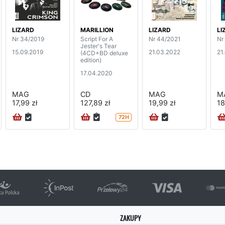
LIZARD
MARILLION
LIZARD
LI
Nr 34/2019
Script For A
Nr 44/2021
Nr
Jester's Tear
15.09.2019
21.03.2022
21
(4CD+BD deluxe
edition)
17.04.2020
MAG
CD
MAG
M
17,99 zł
127,89 zł
19,99 zł
18
72H
ZAKUPY