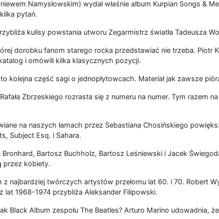
niewem Namysłowskim) wydał właśnie album Kurpian Songs & Medita
kilka pytań.
zybliża kulisy powstania utworu Zegarmistrz światła Tadeusza Wo
órej dorobku fanom starego rocka przedstawiać nie trzeba. Piotr 
katalog i omówili kilka klasycznych pozycji.
 to kolejna część sagi o jednopłytowcach. Materiał jak zawsze pió
afała Zbrzeskiego rozrasta się z numeru na numer. Tym razem na 
wiane na naszych łamach przez Sebastiana Chosińskiego powiększ
s, Subject Esq. i Sahara.
Bronhard, Bartosz Buchholz, Bartosz Leśniewski i Jacek Świegoda 
 przez kobiety.
 z najbardziej twórczych artystów przełomu lat 60. i 70. Robert Wy
 lat 1968-1974 przybliża Aleksander Filipowski.
 jak Black Album zespołu The Beatles? Arturo Marino udowadnia, że