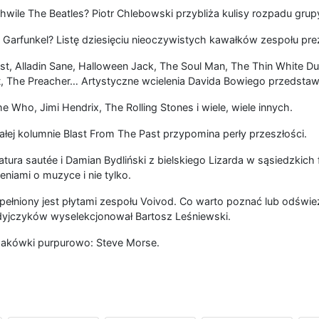
hwile The Beatles? Piotr Chlebowski przybliża kulisy rozpadu grup
 Garfunkel? Listę dziesięciu nieoczywistych kawałków zespołu pr
st, Alladin Sane, Halloween Jack, The Soul Man, The Thin White Du
t, The Preacher… Artystyczne wcielenia Davida Bowiego przedstawi
he Who, Jimi Hendrix, The Rolling Stones i wiele, wiele innych.
ałej kolumnie Blast From The Past przypomina perły przeszłości.
ratura sautée i Damian Bydliński z bielskiego Lizarda w sąsiedzkich
niami o muzyce i nie tylko.
ełniony jest płytami zespołu Voivod. Co warto poznać lub odśwież
yjczyków wyselekcjonował Bartosz Leśniewski.
akówki purpurowo: Steve Morse.