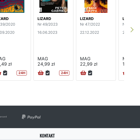
ZARD
LIZARD
LIZARD
LIZARD
 39/2020
Nr 49/2023
Nr 47/2022
Nr 46/20
.09.2020
16.06.2023
22.12.2022
27.09.20
AG
MAG
MAG
MAG
,49 zł
24,99 zł
22,99 zł
19,99 zł
24H
24H
KONTAKT