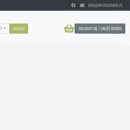
BOK@ROCKSERWIS.PL
?
SZUKAJ
ZALOGUJ SIĘ / ZAŁÓŻ KONTO