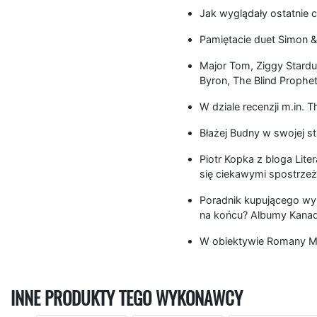
Jak wyglądały ostatnie c
Pamiętacie duet Simon &
Major Tom, Ziggy Stardu
Byron, The Blind Prophe
W dziale recenzji m.in. T
Błażej Budny w swojej st
Piotr Kopka z bloga Lite
się ciekawymi spostrzeże
Poradnik kupującego wyp
na końcu? Albumy Kanad
W obiektywie Romany M
INNE PRODUKTY TEGO WYKONAWCY