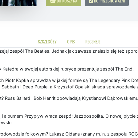
DO KOSZYKA
DO PRZECHOWALNI
SZCZEGÓŁY
OPIS
RECENZJE
ął zespół The Beatles. Jednak jak zawsze znalazło się też sporo
 Katedra w swojej autorskiej rubryce prezentuje zespół The End.
ch Piotr Kopka sprawdza w jakiej formie są The Legendary Pink 
kk Sabbath i Deep Purple, a Krzysztof Opalski składa sprawozdanie
t? Russ Ballard i Bob Henrit opowiadają Krystianowi Dąbrowskiem
lą i albumem Przypływ wraca zespół Jazzpospolita. O nowej płyc
ewski.
rodowodzie folkowym? Łukasz Ojdana (znany m.in. z zespołu RGG