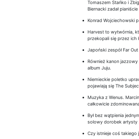
Tomaszem Stańko i Zbig
Biernacki zadał pianiście 
Konrad Wojciechowski pr
Harvest to wytwórnia, kt
przekopali się przez ich 
Japoński zespół Far Out
Również kanon jazzowy R
album Juju.
Niemieckie poletko upra
pojawiają się The Subject
Muzyka z Wenus. Marcin 
całkowicie zdominowaną
Był bez wątpienia jednym
solowy dorobek artysty z
Czy istnieje coś takiego