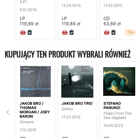
(LP)
12.05.2015
17.02.2015
5.10.2018
LP
LP
CD
119,89 zł
119,89 zł
63,89 zł
72H
KUPUJĄCY TEN PRODUKT WYBRALI RÓWNIEŻ
JAKOB BRO /
JAKOB BRO TRIO
STEFANO
THOMAS
PANUNZI
Gefion
MORGAN / JOEY
Pages From The
BARON
17.02.2015
Sea (digipak)
Streams
19.05.2023
7.10.2016