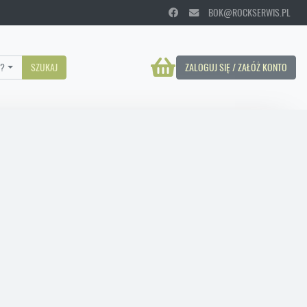
BOK@ROCKSERWIS.PL
?
SZUKAJ
ZALOGUJ SIĘ / ZAŁÓŻ KONTO