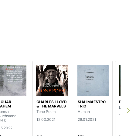
NOUAR
CHARLES LLOYD
SHAI MAESTRO
ELINA DU
RAHEM
& THE MARVELS
TRIO
Lost Ship
omsa
Tone Poem
Human
13.11.202
ouchstone
12.03.2021
29.01.2021
ies)
05.2022