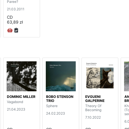
Paree?
21.03.2011
CD
63,89 zł
DOMINIC MILLER
BOBO STENSON
EVGUENI
A
TRIO
GALPERINE
B
Vagabond
Sphere
Theory Of
Kh
21.04.2023
Becoming
(T
24.02.2023
ser
7.10.2022
6.