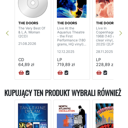
THE DOORS
THE DOORS
THE DOORS
The Very Best Of
Live At the
Live In
& L.A. Woman
Aquarius Theatre
Copenhagen,
(2CD)
- the First
1968 (140 grams,
Performance (180
clear vinyl, RSD
21.08.2026
grams, HQ vinyl)
2025) (2LP)
(3LP)
12.12.2025
28.11.2025
CD
LP
LP
64,89 zł
719,89 zł
228,89 zł
72H
KUPUJĄCY TEN PRODUKT WYBRALI RÓWNIEŻ