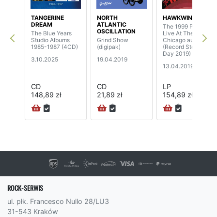
TANGERINE
NORTH
HAWKWIND
DREAM
ATLANTIC
The 1999 Party -
OSCILLATION
The Blue Years
Live At The
Studio Albums
Grind Show
Chicago auditor
1985-1987 (4CD)
(digipak)
(Record Store
Day 2019) (limited
3.10.2025
19.04.2019
edition) (2LP)
13.04.2019
CD
CD
LP
148,89 zł
21,89 zł
154,89 zł
ROCK-SERWIS
ul. płk. Francesco Nullo 28/LU3
31-543 Kraków