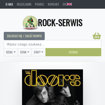
O NAS
REGULAMIN
POMOC
KONTAKT
EN
ROCK-SERWIS
ZALOGUJ SIĘ / ZAŁÓŻ KONTO
DZIAŁ
CENA
24H?
SZUKAJ