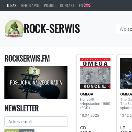
O NAS
REGULAMIN
POMOC
KONTAKT
EN
ROCK-SERWIS
ROCKSERWIS.FM
POSŁUCHAJ NASZEGO RADIA
OMEGA
OMEG
KonceRt.
The Da
(Nepstadion 1999)
The Ea
NEWSLETTER
(2CD)
splatte
18.04.2025
13.12.
CD
LP