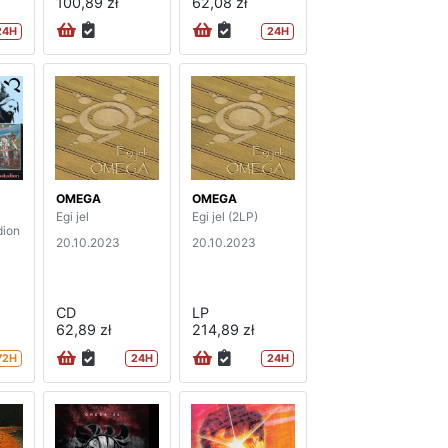
100,89 zł
62,08 zł
24H
24H
OMEGA
OMEGA
Egi jel
Egi jel (2LP)
dion
20.10.2023
20.10.2023
CD
LP
62,89 zł
214,89 zł
72H
24H
24H