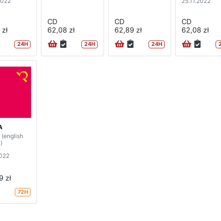
2022
25.11.2022
CD
CD
CD
 zł
62,08 zł
62,89 zł
62,08 zł
24H
24H
24H
A
(english
)
2022
9 zł
72H
strona