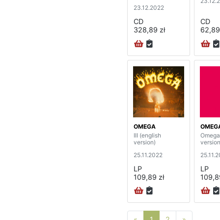
23.12.
23.12.2022
CD
CD
328,89 zł
62,89
OMEGA
OMEG
III (english
Omega 
version)
version
25.11.2022
25.11.
LP
LP
109,89 zł
109,8
Poprzednia strona
Następna 
«
1
2
»