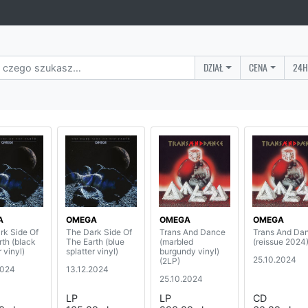
DZIAŁ
CENA
24H
A
OMEGA
OMEGA
OMEGA
rk Side Of
The Dark Side Of
Trans And Dance
Trans And Da
rth (black
The Earth (blue
(marbled
(reissue 2024
r vinyl)
splatter vinyl)
burgundy vinyl)
25.10.2024
(2LP)
2024
13.12.2024
25.10.2024
LP
LP
CD