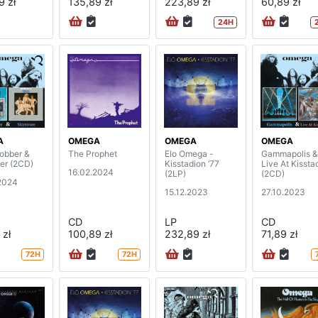
9 zł
135,89 zł
223,89 zł
60,89 zł
24H
A
OMEGA
OMEGA
OMEGA
obber &
The Prophet
Elo Omega -
Gammapolis &
er (2CD)
Kisstadion ‘77
Live At Kissta
16.02.2024
(2LP)
(2CD)
2024
15.12.2023
27.10.2023
CD
LP
CD
 zł
100,89 zł
232,89 zł
71,89 zł
72H
72H