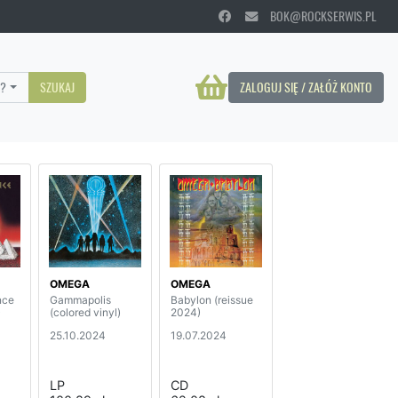
BOK@ROCKSERWIS.PL
?
SZUKAJ
ZALOGUJ SIĘ / ZAŁÓŻ KONTO
OMEGA
OMEGA
nce
Gammapolis
Babylon (reissue
)
(colored vinyl)
2024)
25.10.2024
19.07.2024
LP
CD