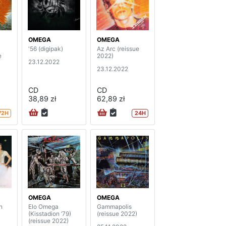
OMEGA
OMEGA
'56 (digipak)
Az Arc (reissue
e
2022)
23.12.2022
23.12.2022
CD
CD
38,89 zł
62,89 zł
72H
24H
OMEGA
OMEGA
n
Elo Omega
Gammapolis
(Kisstadion ‘79)
(reissue 2022)
(reissue 2022)