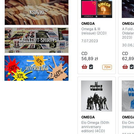
KSIĄŻKI
OMEGA
OMEG
Omega & III
A Fold
(reissue) (2CD)
Oldalan
2023)
GADŻETY/T-SHIRTY
7.07.2023
30.06
CD
CD
56,89 zł
62,89
WYPRZEDAŻ
72H
OMEGA
OMEG
Elo Omega (50th
Elo Om
anniversary
(reissu
edition) (4CD)