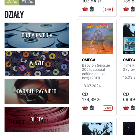
103,54 zł
135,8
ZAPISZ
WYPISZ
24H
DZIAŁY
CD/DVD-A/BD-A
OMEGA
OMEG
WINYLE
Babylon (reissue
Time R
2024, special
Skyrov
edition deluxe
15.03.
box) (2CD)
19.07.2024
DVD/BLU-RAY VIDEO
CD
CD
178,89 zł
68,89
24H
BILETY