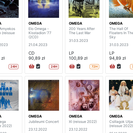
A
OMEGA
OMEGA
OMEGA
 Arnyekos
Elo Omega -
200 Years After
The Hall Of
 (reissue
Kisstadion ‘77
The Last War
Floaters In Th
(2CD)
Sky
31.03.2023
.2023
21.04.2023
31.03.2023
CD
LP
LP
 zł
90,89 zł
100,89 zł
94,89 zł
24H
24H
72H
A
OMEGA
OMEGA
OMEGA
ega
Jubileumi Concert
XI (reissue 2022)
Csillagok Utja
e 2022)
(reissue 2022)
23.12.2022
23.12.2022