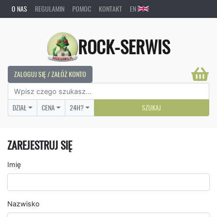
O NAS
REGULAMIN
POMOC
KONTAKT
EN
ROCK-SERWIS
ZALOGUJ SIĘ / ZAŁÓŻ KONTO
DZIAŁ
CENA
24H?
SZUKAJ
ZAREJESTRUJ SIĘ
Imię
Nazwisko