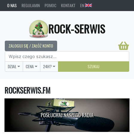
O NAS
REGULAMIN
POMOC
KONTAKT
EN
ROCK-SERWIS
ZALOGUJ SIĘ / ZAŁÓŻ KONTO
DZIAŁ
CENA
24H?
SZUKAJ
ROCKSERWIS.FM
POSŁUCHAJ NASZEGO RADIA