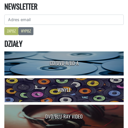
NEWSLETTER
ZAPISZ
WYPISZ
DZIAŁY
CD/DVD-A/BD-A
WINYLE
DVD/BLU-RAY VIDEO