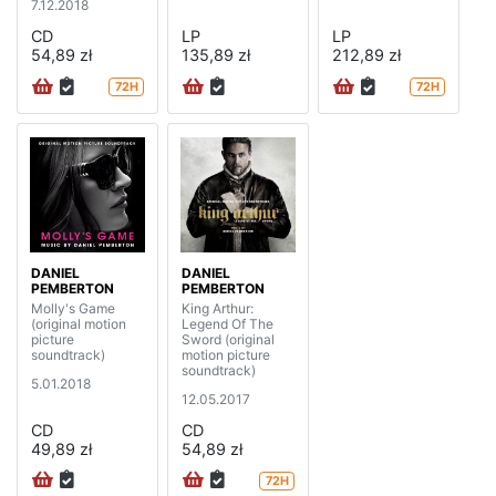
7.12.2018
CD
LP
LP
54,89 zł
135,89 zł
212,89 zł
72H
72H
DANIEL
DANIEL
PEMBERTON
PEMBERTON
Molly's Game
King Arthur:
(original motion
Legend Of The
picture
Sword (original
soundtrack)
motion picture
soundtrack)
5.01.2018
12.05.2017
CD
CD
49,89 zł
54,89 zł
72H