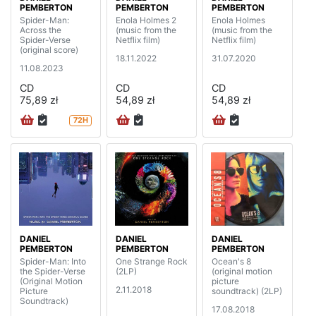
PEMBERTON
PEMBERTON
PEMBERTON
Spider-Man:
Enola Holmes 2
Enola Holmes
Across the
(music from the
(music from the
Spider-Verse
Netflix film)
Netflix film)
(original score)
18.11.2022
31.07.2020
11.08.2023
CD
CD
CD
75,89 zł
54,89 zł
54,89 zł
72H
DANIEL
DANIEL
DANIEL
PEMBERTON
PEMBERTON
PEMBERTON
Spider-Man: Into
One Strange Rock
Ocean's 8
the Spider-Verse
(2LP)
(original motion
(Original Motion
picture
2.11.2018
Picture
soundtrack) (2LP)
Soundtrack)
17.08.2018