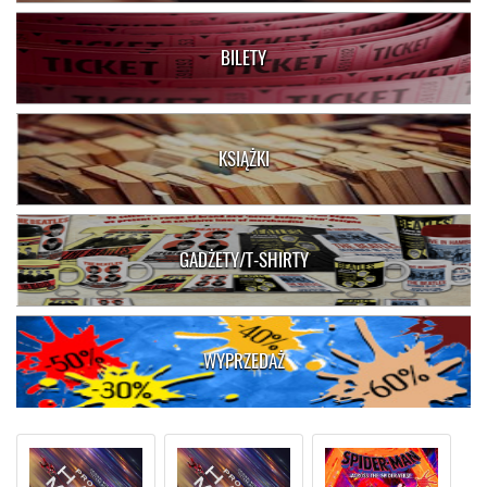
BILETY
KSIĄŻKI
GADŻETY/T-SHIRTY
WYPRZEDAŻ