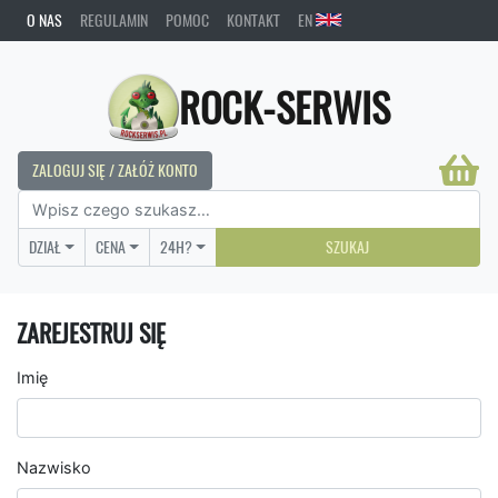
O NAS
REGULAMIN
POMOC
KONTAKT
EN
ROCK-SERWIS
ZALOGUJ SIĘ / ZAŁÓŻ KONTO
DZIAŁ
CENA
24H?
SZUKAJ
ZAREJESTRUJ SIĘ
Imię
Nazwisko