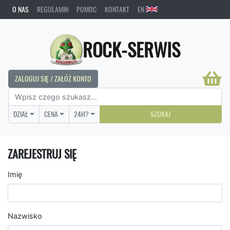
O NAS
REGULAMIN
POMOC
KONTAKT
EN
ROCK-SERWIS
ZALOGUJ SIĘ / ZAŁÓŻ KONTO
DZIAŁ
CENA
24H?
SZUKAJ
ZAREJESTRUJ SIĘ
Imię
Nazwisko