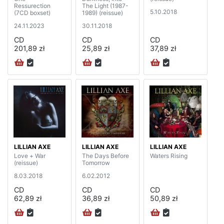
Ressurection
The Light (1987-
5.10.2018
(7CD boxset)
1989) (reissue)
24.11.2023
30.11.2018
CD
CD
CD
201,89 zł
25,89 zł
37,89 zł
LILLIAN AXE
LILLIAN AXE
LILLIAN AXE
Love + War
The Days Before
Waters Rising
(reissue)
Tomorrow
8.03.2018
6.02.2012
CD
CD
CD
62,89 zł
36,89 zł
50,89 zł