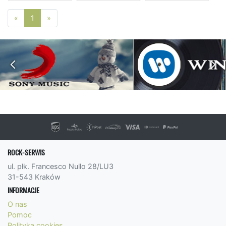
Poprzednia strona
Następna strona
«
1
»
ROCK-SERWIS
ul. płk. Francesco Nullo 28/LU3
31-543 Kraków
INFORMACJE
O nas
Pomoc
Polityka cookies