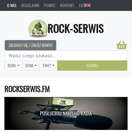
O NAS
REGULAMIN
POMOC
KONTAKT
EN
ROCK-SERWIS
ZALOGUJ SIĘ / ZAŁÓŻ KONTO
DZIAŁ
CENA
24H?
SZUKAJ
ROCKSERWIS.FM
POSŁUCHAJ NASZEGO RADIA