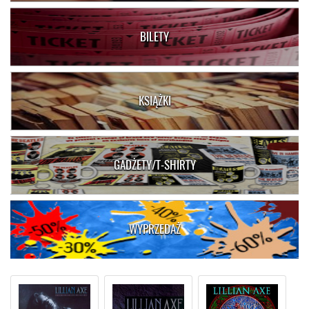
BILETY
KSIĄŻKI
GADŻETY/T-SHIRTY
WYPRZEDAŻ