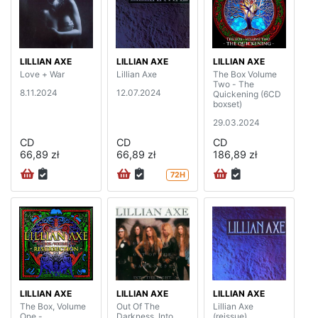
LILLIAN AXE
LILLIAN AXE
LILLIAN AXE
Love + War
Lillian Axe
The Box Volume
Two - The
8.11.2024
12.07.2024
Quickening (6CD
boxset)
29.03.2024
CD
CD
CD
66,89 zł
66,89 zł
186,89 zł
72H
LILLIAN AXE
LILLIAN AXE
LILLIAN AXE
The Box, Volume
Out Of The
Lillian Axe
One -
Darkness, Into
(reissue)