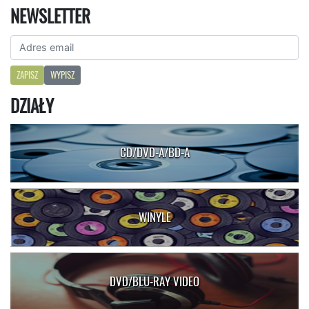
NEWSLETTER
ZAPISZ
WYPISZ
DZIAŁY
CD/DVD-A/BD-A
WINYLE
DVD/BLU-RAY VIDEO