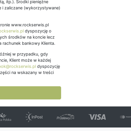
ą, itp.). Środki pieniężne
 i zaliczane (wykorzystywane)
.
 stronie www.rockserwis.pl
ckserwis.pl
dyspozycję o
ch środków na koncie lecz
 rachunek bankowy Klienta.
później w przypadku, gdy
cie, Klient może w każdej
bok@rockserwis.pl
dyspozycję
zęści na wskazany w treści