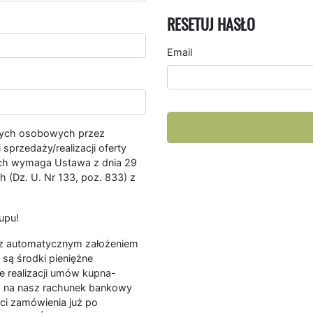
RESETUJ HASŁO
Email
nych osobowych przez
przedaży/realizacji oferty
ych wymaga Ustawa z dnia 29
 (Dz. U. Nr 133, poz. 833) z
upu!
ę z automatycznym założeniem
są środki pieniężne
e realizacji umów kupna-
a na nasz rachunek bankowy
ści zamówienia już po