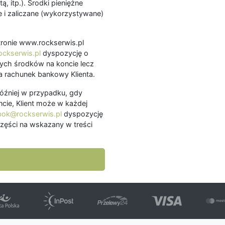
ą, itp.). Środki pieniężne
 i zaliczane (wykorzystywane)
.
 stronie www.rockserwis.pl
ckserwis.pl
dyspozycję o
ch środków na koncie lecz
 rachunek bankowy Klienta.
później w przypadku, gdy
cie, Klient może w każdej
bok@rockserwis.pl
dyspozycję
zęści na wskazany w treści