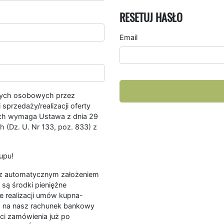
RESETUJ HASŁO
Email
nych osobowych przez
przedaży/realizacji oferty
ych wymaga Ustawa z dnia 29
 (Dz. U. Nr 133, poz. 833) z
upu!
ę z automatycznym założeniem
są środki pieniężne
e realizacji umów kupna-
a na nasz rachunek bankowy
ści zamówienia już po