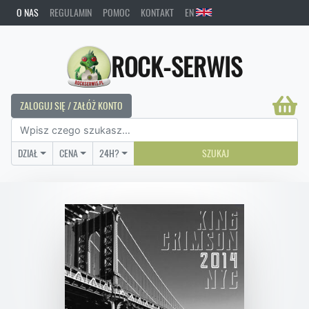
O NAS
REGULAMIN
POMOC
KONTAKT
EN
ROCK-SERWIS
ZALOGUJ SIĘ / ZAŁÓŻ KONTO
DZIAŁ
CENA
24H?
SZUKAJ