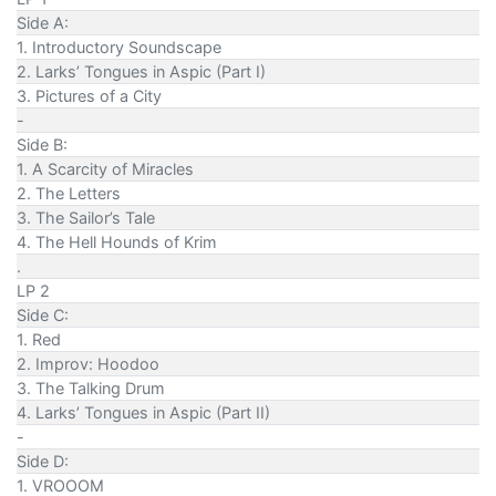
Side A:
1. Introductory Soundscape
2. Larks’ Tongues in Aspic (Part I)
3. Pictures of a City
-
Side B:
1. A Scarcity of Miracles
2. The Letters
3. The Sailor’s Tale
4. The Hell Hounds of Krim
.
LP 2
Side C:
1. Red
2. Improv: Hoodoo
3. The Talking Drum
4. Larks’ Tongues in Aspic (Part II)
-
Side D:
1. VROOOM