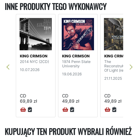
INNE PRODUKTY TEGO WYKONAWCY
KING CRIMSON
KING CRIMSON
KING CRIMSON
2014 NYC (2CD)
1974 Penn State
The
University
ReconstruKction
10.07.2026
Of Light (reissue)
19.06.2026
21.11.2025
CD
CD
CD
69,89 zł
49,89 zł
49,89 zł
24H
KUPUJĄCY TEN PRODUKT WYBRALI RÓWNIEŻ