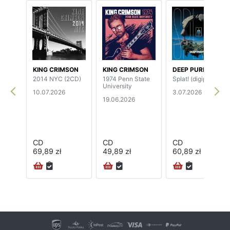
KING CRIMSON
KING CRIMSON
DEEP PURPLE
2014 NYC (2CD)
1974 Penn State
Splat! (digipak)
University
10.07.2026
3.07.2026
19.06.2026
CD
CD
CD
69,89 zł
49,89 zł
60,89 zł
72H