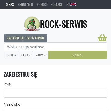
O NAS
REGULAMIN
POMOC
KONTAKT
EN
ROCK-SERWIS
ZALOGUJ SIĘ / ZAŁÓŻ KONTO
DZIAŁ
CENA
24H?
SZUKAJ
ZAREJESTRUJ SIĘ
Imię
Nazwisko