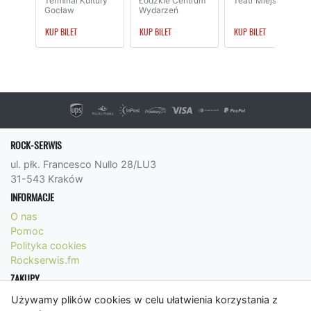
Terminal Kultury
Łódzkie Centrum
Teatr Miejski
Gocław
Wydarzeń
KUP BILET
KUP BILET
KUP BILET
ROCK-SERWIS
ul. płk. Francesco Nullo 28/LU3
31-543 Kraków
INFORMACJE
O nas
Pomoc
Polityka cookies
Rockserwis.fm
ZAKUPY
Formy płatności
Używamy plików cookies w celu ułatwienia korzystania z