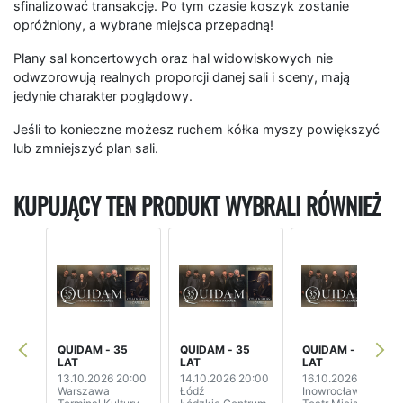
sfinalizować transakcję. Po tym czasie koszyk zostanie
opróżniony, a wybrane miejsca przepadną!
Plany sal koncertowych oraz hal widowiskowych nie
odwzorowują realnych proporcji danej sali i sceny, mają
jedynie charakter poglądowy.
Jeśli to konieczne możesz ruchem kółka myszy powiększyć
lub zmniejszyć plan sali.
KUPUJĄCY TEN PRODUKT WYBRALI RÓWNIEŻ
QUIDAM - 35
QUIDAM - 35
QUIDAM - 35
LAT
LAT
LAT
13.10.2026 20:00
14.10.2026 20:00
16.10.2026 19:00
Warszawa
Łódź
Inowrocław