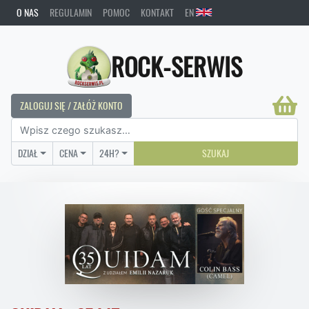
O NAS
REGULAMIN
POMOC
KONTAKT
EN
ROCK-SERWIS
ZALOGUJ SIĘ / ZAŁÓŻ KONTO
DZIAŁ
CENA
24H?
SZUKAJ