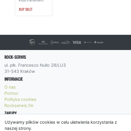
Klub Parlament
KUP BILET
ROCK-SERWIS
ul. płk. Francesco Nullo 28/LU3
31-543 Kraków
INFORMACJE
O nas
Pomoc
Polityka cookies
Rockserwis.fm
ZAKUPY
Formy płatności
Używamy plików cookies w celu ułatwienia korzystania z
Koszty wysyłki
naszej strony.