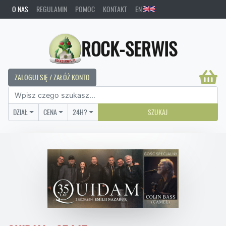
O NAS
REGULAMIN
POMOC
KONTAKT
EN
ROCK-SERWIS
ZALOGUJ SIĘ / ZAŁÓŻ KONTO
DZIAŁ
CENA
24H?
SZUKAJ