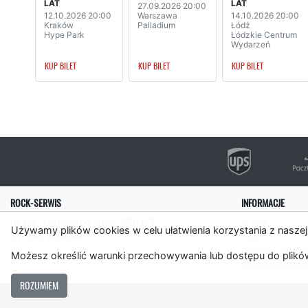
LAT
LAT
27.09.2026 20:00
12.10.2026 20:00
Warszawa
14.10.2026 20:00
Kraków
Palladium
Łódź
Hype Park
Łódzkie Centrum
Wydarzeń
KUP BILET
KUP BILET
KUP BILET
ROCK-SERWIS
INFORMACJE
ul. płk. Francesco Nullo 28/LU3
O nas
Używamy plików cookies w celu ułatwienia korzystania z naszej
31-543 Kraków
Pomoc
Polityka cooki
Możesz określić warunki przechowywania lub dostępu do plików
Rockserwis.f
ROZUMIEM