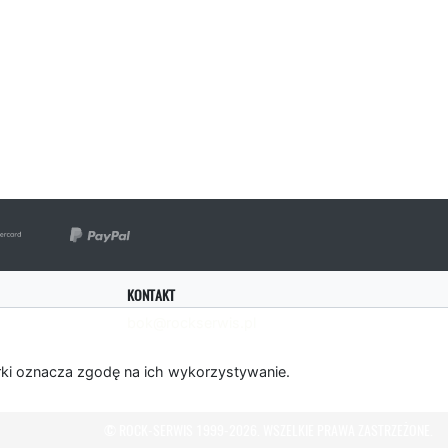
KONTAKT
bok@rockserwis.pl
rki oznacza zgodę na ich wykorzystywanie.
© ROCK-SERWIS 1999-2026. WSZELKIE PRAWA ZASTRZEŻONE.