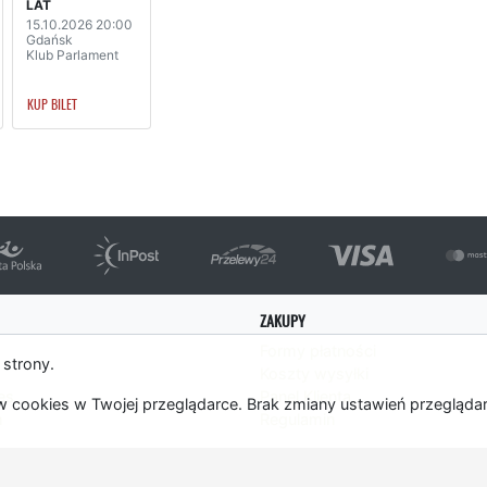
LAT
15.10.2026 20:00
Gdańsk
Klub Parlament
KUP BILET
ZAKUPY
Formy płatności
 strony.
Koszty wysyłki
es
Panel Klienta
 cookies w Twojej przeglądarce. Brak zmiany ustawień przegląda
m
Regulamin