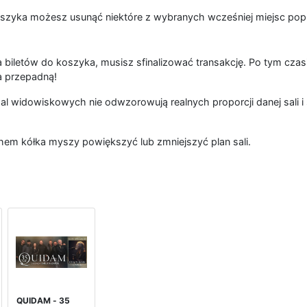
szyka możesz usunąć niektóre z wybranych wcześniej miejsc popr
 biletów do koszyka, musisz sfinalizować transakcję. Po tym czas
a przepadną!
al widowiskowych nie odwzorowują realnych proporcji danej sali i 
hem kółka myszy powiększyć lub zmniejszyć plan sali.
QUIDAM - 35