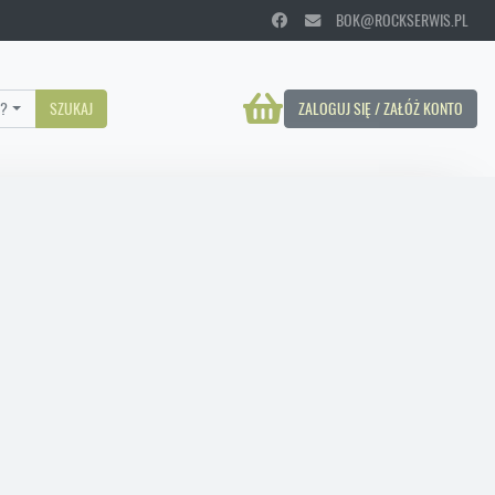
BOK@ROCKSERWIS.PL
?
SZUKAJ
ZALOGUJ SIĘ / ZAŁÓŻ KONTO