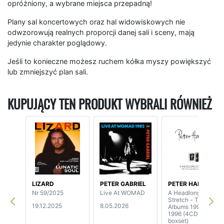
opróżniony, a wybrane miejsca przepadną!
Plany sal koncertowych oraz hal widowiskowych nie
odwzorowują realnych proporcji danej sali i sceny, mają
jedynie charakter poglądowy.
Jeśli to konieczne możesz ruchem kółka myszy powiększyć
lub zmniejszyć plan sali.
KUPUJĄCY TEN PRODUKT WYBRALI RÓWNIEŻ
LIZARD
PETER GABRIEL
PETER HAMMILL
Nr 59/2025
Live At WOMAD
A Headlong
Stretch - The Fie!
19.12.2025
8.05.2026
Albums 1992-
1996 (4CD
boxset)