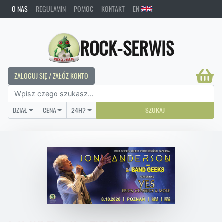
O NAS
REGULAMIN
POMOC
KONTAKT
EN
ROCK-SERWIS
ZALOGUJ SIĘ / ZAŁÓŻ KONTO
DZIAŁ
CENA
24H?
SZUKAJ