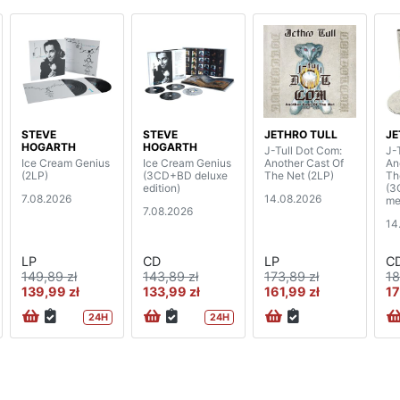
STEVE
STEVE
JETHRO TULL
JE
HOGARTH
HOGARTH
J-Tull Dot Com:
J-
Ice Cream Genius
Ice Cream Genius
Another Cast Of
An
(2LP)
(3CD+BD deluxe
The Net (2LP)
Th
edition)
(3
7.08.2026
14.08.2026
me
7.08.2026
14
LP
CD
LP
C
149,89 zł
143,89 zł
173,89 zł
18
139,99 zł
133,99 zł
161,99 zł
17
24H
24H