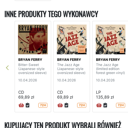
INNE PRODUKTY TEGO WYKONAWCY
BRYAN FERRY
BRYAN FERRY
BRYAN FERRY
Bitter-Sweet
The Jazz Age
The Jazz Age
(Japanese-style
(Japanese-style
(limited edition
oversized sleeve)
oversized sleeve)
forest green vinyl)
10.04.2026
10.04.2026
10.04.2026
CD
CD
LP
69,89 zł
69,89 zł
135,89 zł
72H
72H
72H
KUPUJĄCY TEN PRODUKT WYBRALI RÓWNIEŻ