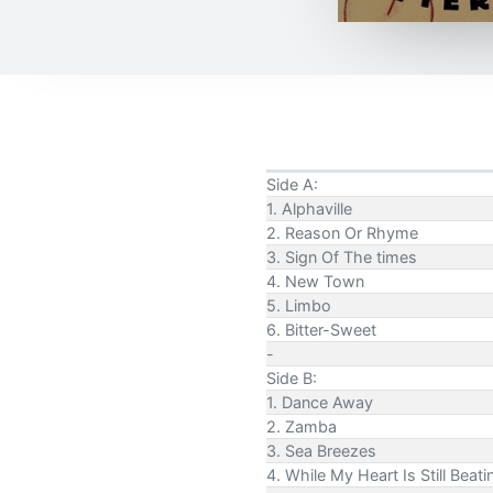
Side A:
1. Alphaville
2. Reason Or Rhyme
3. Sign Of The times
4. New Town
5. Limbo
6. Bitter-Sweet
-
Side B:
1. Dance Away
2. Zamba
3. Sea Breezes
4. While My Heart Is Still Beati