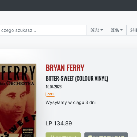
DZIAŁ
CENA
24H
BRYAN FERRY
BITTER-SWEET (COLOUR VINYL)
10.04.2026
72H
Wysyłamy w ciągu 3 dni
LP 134.89