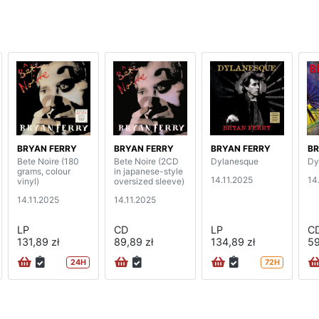
BRYAN FERRY
BRYAN FERRY
BRYAN FERRY
BR
Bete Noire (180
Bete Noire (2CD
Dylanesque
Dy
grams, colour
in japanese-style
14.11.2025
14
vinyl)
oversized sleeve)
14.11.2025
14.11.2025
LP
CD
LP
C
131,89 zł
89,89 zł
134,89 zł
59
24H
72H