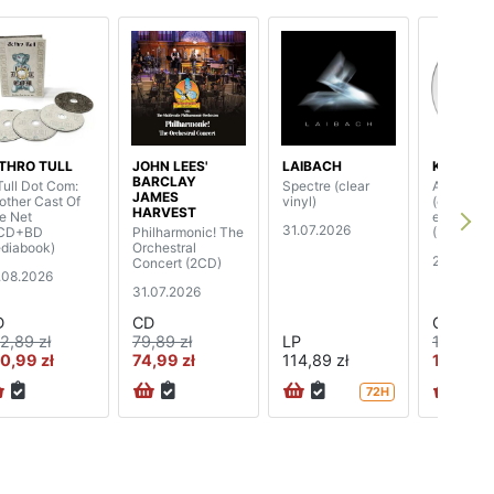
THRO TULL
JOHN LEES'
LAIBACH
KIM WILD
BARCLAY
Tull Dot Com:
Spectre (clear
Another S
JAMES
other Cast Of
vinyl)
(expande
HARVEST
e Net
edition)
31.07.2026
CD+BD
Philharmonic! The
(3CD+DV
diabook)
Orchestral
28.08.20
Concert (2CD)
.08.2026
31.07.2026
D
CD
CD
2,89 zł
79,89 zł
LP
148,89 z
0,99 zł
74,99 zł
114,89 zł
138,99 
72H