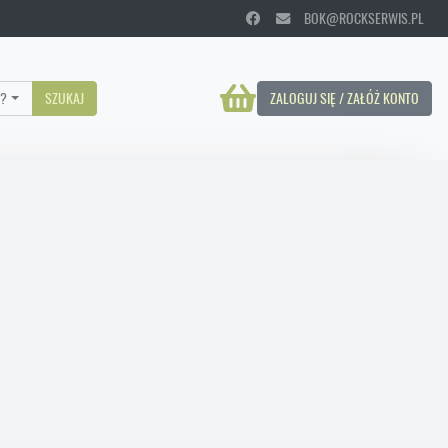
BOK@ROCKSERWIS.PL
?
SZUKAJ
ZALOGUJ SIĘ / ZAŁÓŻ KONTO