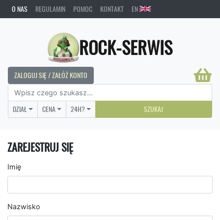
O NAS
REGULAMIN
POMOC
KONTAKT
EN
ROCK-SERWIS
ZALOGUJ SIĘ / ZAŁÓŻ KONTO
DZIAŁ
CENA
24H?
SZUKAJ
ZAREJESTRUJ SIĘ
Imię
Nazwisko