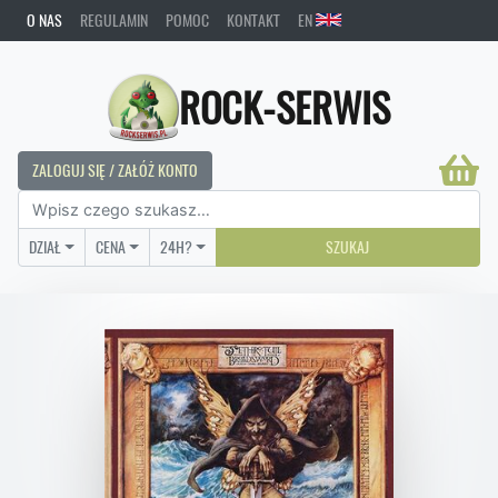
O NAS
REGULAMIN
POMOC
KONTAKT
EN
ROCK-SERWIS
ZALOGUJ SIĘ / ZAŁÓŻ KONTO
DZIAŁ
CENA
24H?
SZUKAJ