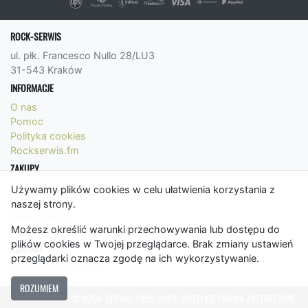
ROCK-SERWIS
ul. płk. Francesco Nullo 28/LU3
31-543 Kraków
INFORMACJE
O nas
Pomoc
Polityka cookies
Rockserwis.fm
ZAKUPY
Formy płatności
Używamy plików cookies w celu ułatwienia korzystania z
Koszty wysyłki
naszej strony.
Panel Klienta
Możesz określić warunki przechowywania lub dostępu do
Regulamin
plików cookies w Twojej przeglądarce. Brak zmiany ustawień
KONTAKT
przeglądarki oznacza zgodę na ich wykorzystywanie.
bok@rockserwis.pl
ROZUMIEM
© ROCK-SERWIS 1999-2026. WSZELKIE PRAWA ZASTRZEŻONE.