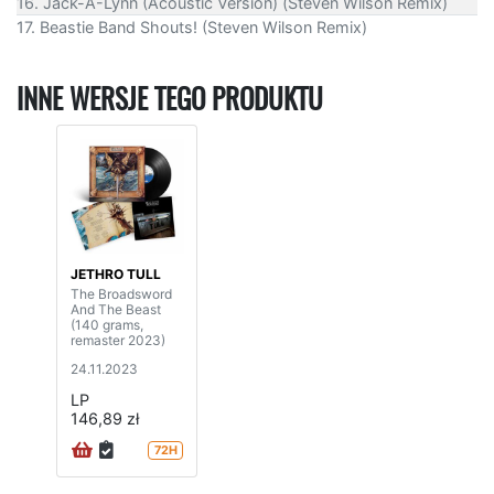
16. Jack-A-Lynn (Acoustic Version) (Steven Wilson Remix)
17. Beastie Band Shouts! (Steven Wilson Remix)
INNE WERSJE TEGO PRODUKTU
JETHRO TULL
The Broadsword
And The Beast
(140 grams,
remaster 2023)
24.11.2023
LP
146,89 zł
72H