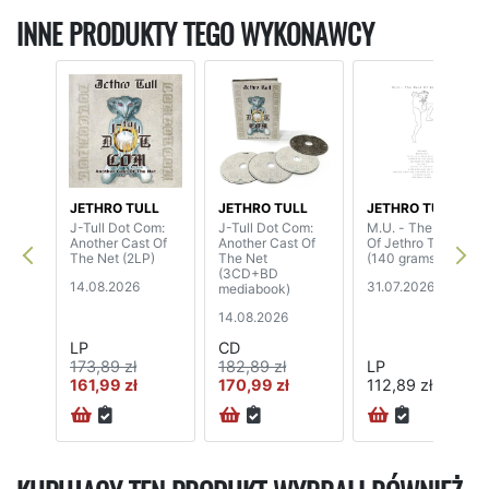
INNE PRODUKTY TEGO WYKONAWCY
JETHRO TULL
JETHRO TULL
JETHRO TULL
J-Tull Dot Com:
J-Tull Dot Com:
M.U. - The Best
Another Cast Of
Another Cast Of
Of Jethro Tull
The Net (2LP)
The Net
(140 grams)
(3CD+BD
14.08.2026
31.07.2026
mediabook)
14.08.2026
LP
CD
173,89 zł
182,89 zł
LP
161,99 zł
170,99 zł
112,89 zł
72H