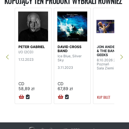
KUPUJĄCY TEN PRODUKT WYBRALI RÓWNIEŻ
PETER GABRIEL
DAVID CROSS
JON ANDERSON
BAND
& THE BAND
I/O (2CD)
GEEKS
Ice Blue, Silver
1.12.2023
Sky
8.10.2026 20:00
Poznań
3.11.2023
Sala Ziemi
CD
CD
58,89 zł
67,89 zł
KUP BILET