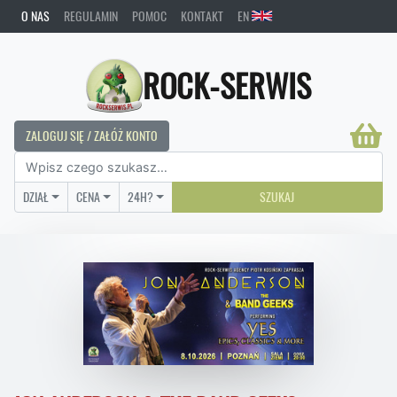
O NAS
REGULAMIN
POMOC
KONTAKT
EN
ROCK-SERWIS
ZALOGUJ SIĘ / ZAŁÓŻ KONTO
DZIAŁ
CENA
24H?
SZUKAJ