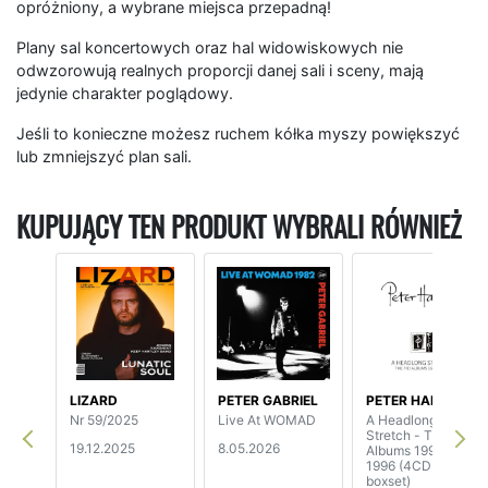
opróżniony, a wybrane miejsca przepadną!
Plany sal koncertowych oraz hal widowiskowych nie
odwzorowują realnych proporcji danej sali i sceny, mają
jedynie charakter poglądowy.
Jeśli to konieczne możesz ruchem kółka myszy powiększyć
lub zmniejszyć plan sali.
KUPUJĄCY TEN PRODUKT WYBRALI RÓWNIEŻ
LIZARD
PETER GABRIEL
PETER HAMMILL
Nr 59/2025
Live At WOMAD
A Headlong
Stretch - The Fie!
19.12.2025
8.05.2026
Albums 1992-
1996 (4CD
boxset)