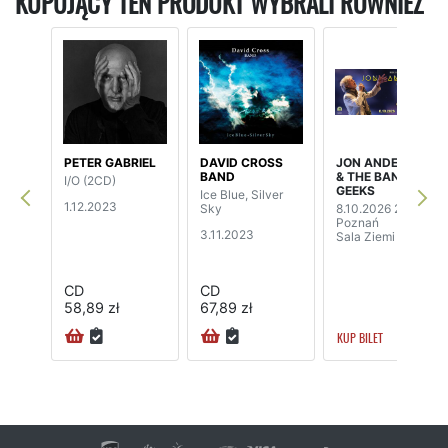
KUPUJĄCY TEN PRODUKT WYBRALI RÓWNIEŻ
PETER GABRIEL
DAVID CROSS
JON ANDERSON
BAND
& THE BAND
I/O (2CD)
GEEKS
Ice Blue, Silver
1.12.2023
Sky
8.10.2026 20:00
Poznań
3.11.2023
Sala Ziemi
CD
CD
58,89 zł
67,89 zł
KUP BILET