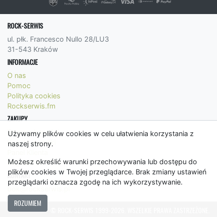
ROCK-SERWIS
ul. płk. Francesco Nullo 28/LU3
31-543 Kraków
INFORMACJE
O nas
Pomoc
Polityka cookies
Rockserwis.fm
ZAKUPY
Formy płatności
Używamy plików cookies w celu ułatwienia korzystania z
Koszty wysyłki
naszej strony.
Panel Klienta
Możesz określić warunki przechowywania lub dostępu do
Regulamin
plików cookies w Twojej przeglądarce. Brak zmiany ustawień
KONTAKT
przeglądarki oznacza zgodę na ich wykorzystywanie.
bok@rockserwis.pl
ROZUMIEM
© ROCK-SERWIS 1999-2026. WSZELKIE PRAWA ZASTRZEŻONE.