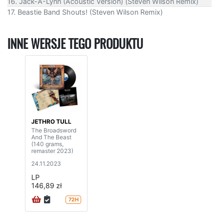
16. Jack-A-Lynn (Acoustic Version) (Steven Wilson Remix)
17. Beastie Band Shouts! (Steven Wilson Remix)
INNE WERSJE TEGO PRODUKTU
JETHRO TULL
The Broadsword
And The Beast
(140 grams,
remaster 2023)
24.11.2023
LP
146,89 zł
72H