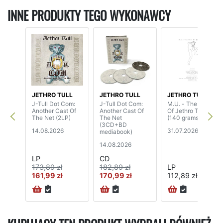
INNE PRODUKTY TEGO WYKONAWCY
JETHRO TULL
JETHRO TULL
JETHRO TULL
J-Tull Dot Com:
J-Tull Dot Com:
M.U. - The Best
Another Cast Of
Another Cast Of
Of Jethro Tull
The Net (2LP)
The Net
(140 grams)
(3CD+BD
14.08.2026
31.07.2026
mediabook)
14.08.2026
LP
CD
173,89 zł
182,89 zł
LP
161,99 zł
170,99 zł
112,89 zł
72H