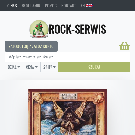
O NAS
REGULAMIN
POMOC
KONTAKT
EN
ROCK-SERWIS
ZALOGUJ SIĘ / ZAŁÓŻ KONTO
DZIAŁ
CENA
24H?
SZUKAJ