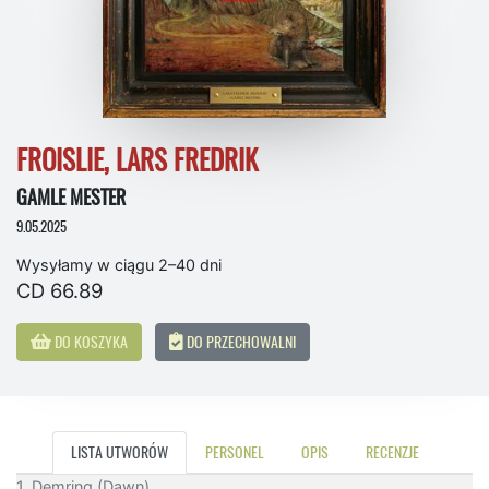
FROISLIE, LARS FREDRIK
GAMLE MESTER
9.05.2025
Wysyłamy w ciągu 2–40 dni
CD 66.89
DO KOSZYKA
DO PRZECHOWALNI
LISTA UTWORÓW
PERSONEL
OPIS
RECENZJE
1. Demring (Dawn)