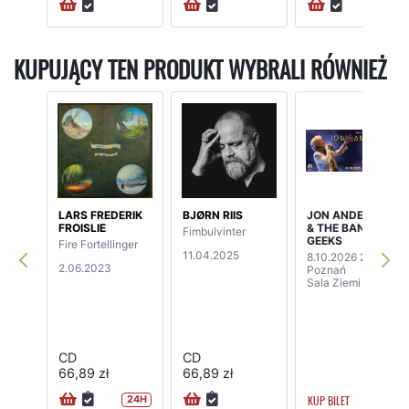
KUPUJĄCY TEN PRODUKT WYBRALI RÓWNIEŻ
LARS FREDERIK
BJØRN RIIS
JON ANDERSON
FROISLIE
& THE BAND
Fimbulvinter
GEEKS
Fire Fortellinger
11.04.2025
8.10.2026 20:00
2.06.2023
Poznań
Sala Ziemi
CD
CD
66,89 zł
66,89 zł
KUP BILET
24H