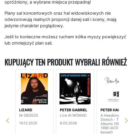
opróżniony, a wybrane miejsca przepadną!
Plany sal koncertowych oraz hal widowiskowych nie
odwzorowują realnych proporcji danej sali i sceny, mają
jedynie charakter poglądowy.
Jeśli to konieczne możesz ruchem kółka myszy powiększyć
lub zmniejszyć plan sali.
KUPUJĄCY TEN PRODUKT WYBRALI RÓWNIEŻ
LIZARD
PETER GABRIEL
PETER HAMMILL
Nr 59/2025
Live At WOMAD
A Headlong
Stretch - The Fie!
19.12.2025
8.05.2026
Albums 1992-
1996 (4CD
boxset)