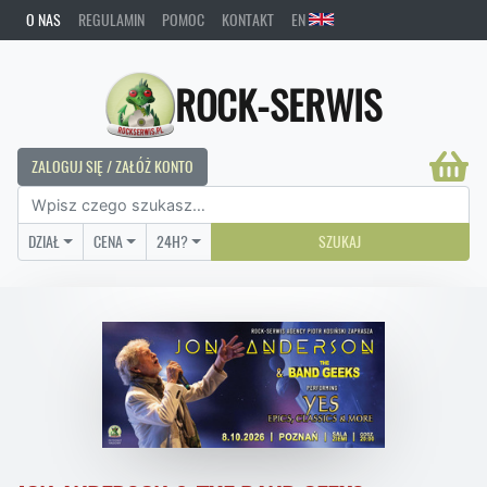
O NAS
REGULAMIN
POMOC
KONTAKT
EN
ROCK-SERWIS
ZALOGUJ SIĘ / ZAŁÓŻ KONTO
DZIAŁ
CENA
24H?
SZUKAJ