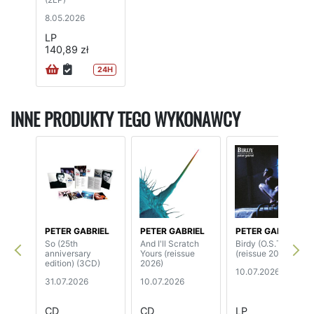
8.05.2026
LP
140,89 zł
24H
INNE PRODUKTY TEGO WYKONAWCY
PETER GABRIEL
PETER GABRIEL
PETER GABRIEL
So (25th
And I'll Scratch
Birdy (O.S.T.)
anniversary
Yours (reissue
(reissue 2026)
edition) (3CD)
2026)
10.07.2026
31.07.2026
10.07.2026
CD
CD
LP