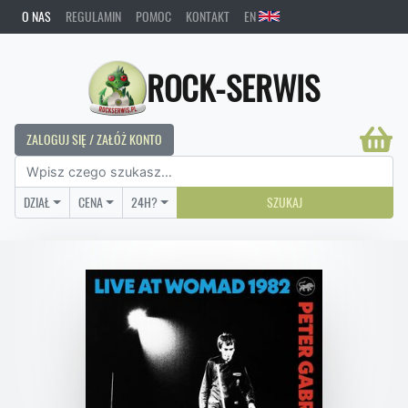
O NAS
REGULAMIN
POMOC
KONTAKT
EN
ROCK-SERWIS
ZALOGUJ SIĘ / ZAŁÓŻ KONTO
DZIAŁ
CENA
24H?
SZUKAJ