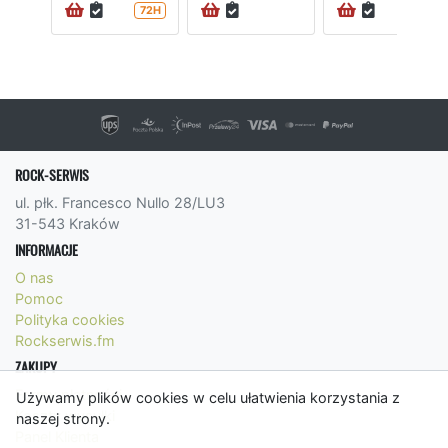
72H
72H
ROCK-SERWIS
ul. płk. Francesco Nullo 28/LU3
31-543 Kraków
INFORMACJE
O nas
Pomoc
Polityka cookies
Rockserwis.fm
ZAKUPY
Formy płatności
Używamy plików cookies w celu ułatwienia korzystania z
Koszty wysyłki
naszej strony.
Panel Klienta