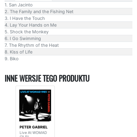
1. San Jacinto
2. The Family and the Fishing Net
3. I Have the Touch
4. Lay Your Hands on Me
5. Shock the Monkey
6. I Go Swimming
7. The Rhythm of the Heat
8. Kiss of Life
9. Biko
INNE WERSJE TEGO PRODUKTU
PETER GABRIEL
Live At WOMAD
(2LP)