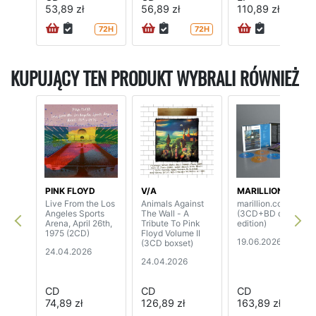
53,89 zł
56,89 zł
110,89 zł
72H
72H
72H
KUPUJĄCY TEN PRODUKT WYBRALI RÓWNIEŻ
PINK FLOYD
V/A
MARILLION
Live From the Los
Animals Against
marillion.com
Angeles Sports
The Wall - A
(3CD+BD deluxe
Arena, April 26th,
Tribute To Pink
edition)
1975 (2CD)
Floyd Volume II
19.06.2026
(3CD boxset)
24.04.2026
24.04.2026
CD
CD
CD
74,89 zł
126,89 zł
163,89 zł