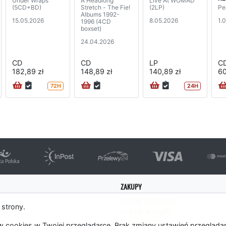
Under Wraps
A Headlong
Live At WOMAD
(5CD+BD)
Stretch - The Fie!
(2LP)
Pe
Albums 1992-
15.05.2026
8.05.2026
1.
1996 (4CD
boxset)
24.04.2026
CD
CD
LP
C
182,89 zł
148,89 zł
140,89 zł
60
72H
24H
ZAKUPY
Formy płatności
 strony.
Koszty wysyłki
es
Panel Klienta
 cookies w Twojej przeglądarce. Brak zmiany ustawień przegląda