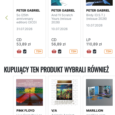
PETER GABRIEL
PETER GABRIEL
PETER GABRIEL
So (25th
And I'll Scratch
Birdy (O.S.T.)
anniversary
Yours (reissue
(reissue 2026)
edition) (3CD)
2026)
10.07.2026
31.07.2026
10.07.2026
CD
CD
LP
53,89 zł
56,89 zł
110,89 zł
72H
72H
72H
KUPUJĄCY TEN PRODUKT WYBRALI RÓWNIEŻ
PINK FLOYD
V/A
MARILLION