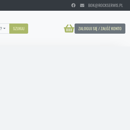
BOK@ROCKSERWIS.PL
?
SZUKAJ
ZALOGUJ SIĘ / ZAŁÓŻ KONTO