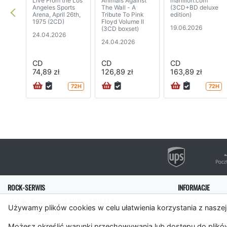
Live From the Los
Animals Against
marillion.com
Angeles Sports
The Wall - A
(3CD+BD deluxe
Arena, April 26th,
Tribute To Pink
edition)
1975 (2CD)
Floyd Volume II
19.06.2026
(3CD boxset)
24.04.2026
24.04.2026
CD
CD
CD
74,89 zł
126,89 zł
163,89 zł
72H
72H
ROCK-SERWIS
INFORMACJE
ul. płk. Francesco Nullo 28/LU3
O nas
Używamy plików cookies w celu ułatwienia korzystania z naszej
31-543 Kraków
Pomoc
Polityka cooki
Możesz określić warunki przechowywania lub dostępu do plików