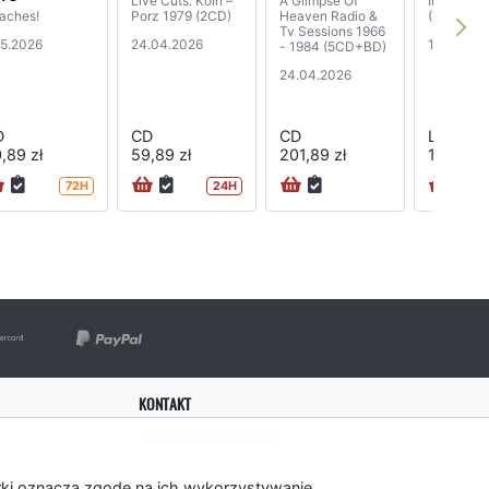
Live Cuts: Kőln –
A Glimpse Of
In The Bi
aches!
Porz 1979 (2CD)
Heaven Radio &
(2LP)
Tv Sessions 1966
05.2026
24.04.2026
13.03.20
- 1984 (5CD+BD)
24.04.2026
D
CD
CD
LP
,89 zł
59,89 zł
201,89 zł
140,89 z
72H
24H
KONTAKT
bok@rockserwis.pl
rki oznacza zgodę na ich wykorzystywanie.