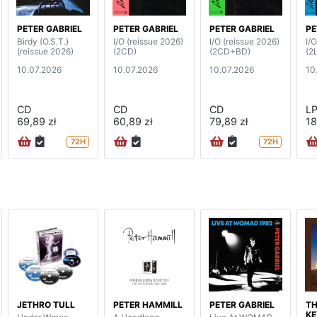
PETER GABRIEL
PETER GABRIEL
PETER GABRIEL
PE
Birdy (O.S.T.)
I/O (reissue 2026)
I/O (reissue 2026)
I/
(reissue 2026)
(2CD)
(2CD+BD)
(2
10.07.2026
10.07.2026
10.07.2026
10
CD
CD
CD
L
69,89 zł
60,89 zł
79,89 zł
18
72H
72H
JETHRO TULL
PETER HAMMILL
PETER GABRIEL
TH
KE