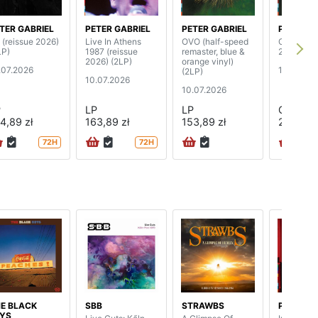
TER GABRIEL
PETER GABRIEL
PETER GABRIEL
PETER G
O (reissue 2026)
Live In Athens
OVO (half-speed
OVO (reis
LP)
1987 (reissue
remaster, blue &
2026)
2026) (2LP)
orange vinyl)
.07.2026
10.07.20
(2LP)
10.07.2026
10.07.2026
P
LP
LP
CD
4,89 zł
163,89 zł
153,89 zł
28,89 zł
72H
72H
E BLACK
SBB
STRAWBS
PETER G
YS