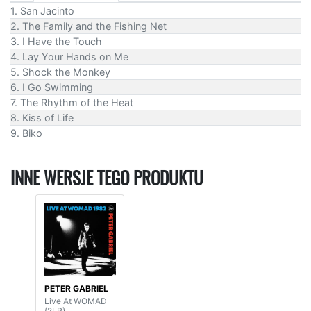
1. San Jacinto
2. The Family and the Fishing Net
3. I Have the Touch
4. Lay Your Hands on Me
5. Shock the Monkey
6. I Go Swimming
7. The Rhythm of the Heat
8. Kiss of Life
9. Biko
INNE WERSJE TEGO PRODUKTU
PETER GABRIEL
Live At WOMAD
(2LP)