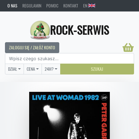
O NAS
REGULAMIN
POMOC
KONTAKT
EN
ROCK-SERWIS
ZALOGUJ SIĘ / ZAŁÓŻ KONTO
DZIAŁ
CENA
24H?
SZUKAJ