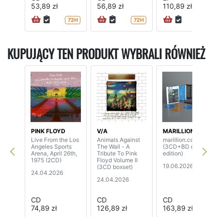
53,89 zł
56,89 zł
110,89 zł
72H
72H
72H
KUPUJĄCY TEN PRODUKT WYBRALI RÓWNIEŻ
PINK FLOYD
V/A
MARILLION
Live From the Los
Animals Against
marillion.com
Angeles Sports
The Wall - A
(3CD+BD deluxe
Arena, April 26th,
Tribute To Pink
edition)
1975 (2CD)
Floyd Volume II
19.06.2026
(3CD boxset)
24.04.2026
24.04.2026
CD
CD
CD
74,89 zł
126,89 zł
163,89 zł