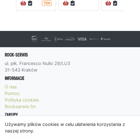
72H
72H
ROCK-SERWIS
ul. płk. Francesco Nullo 28/LU3
31-543 Kraków
INFORMACJE
O nas
Pomoc
Polityka cookies
Rockserwis.fm
ZAKUPY
Formy płatności
Używamy plików cookies w celu ułatwienia korzystania z
Koszty wysyłki
naszej strony.
Panel Klienta