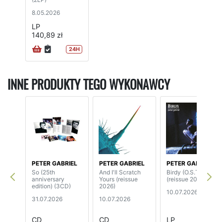
8.05.2026
LP
140,89 zł
24H
INNE PRODUKTY TEGO WYKONAWCY
PETER GABRIEL
PETER GABRIEL
PETER GABRIEL
So (25th
And I'll Scratch
Birdy (O.S.T.)
anniversary
Yours (reissue
(reissue 2026)
edition) (3CD)
2026)
10.07.2026
31.07.2026
10.07.2026
CD
CD
LP