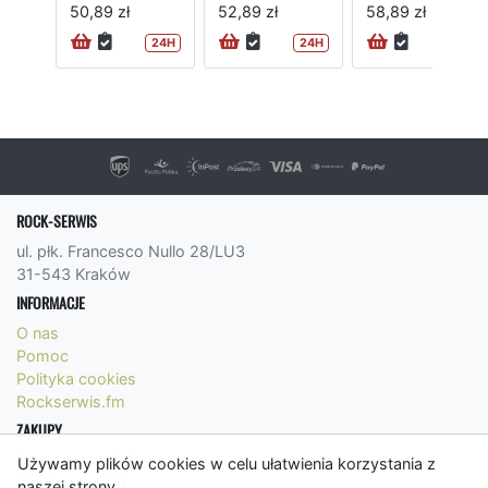
50,89 zł
52,89 zł
58,89 zł
24H
24H
ROCK-SERWIS
ul. płk. Francesco Nullo 28/LU3
31-543 Kraków
INFORMACJE
O nas
Pomoc
Polityka cookies
Rockserwis.fm
ZAKUPY
Formy płatności
Używamy plików cookies w celu ułatwienia korzystania z
Koszty wysyłki
naszej strony.