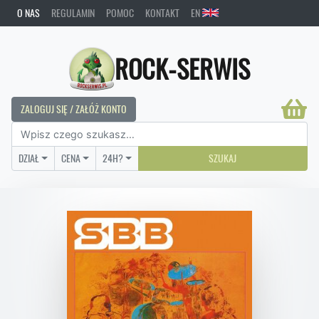
O NAS
REGULAMIN
POMOC
KONTAKT
EN
ROCK-SERWIS
ZALOGUJ SIĘ / ZAŁÓŻ KONTO
DZIAŁ
CENA
24H?
SZUKAJ