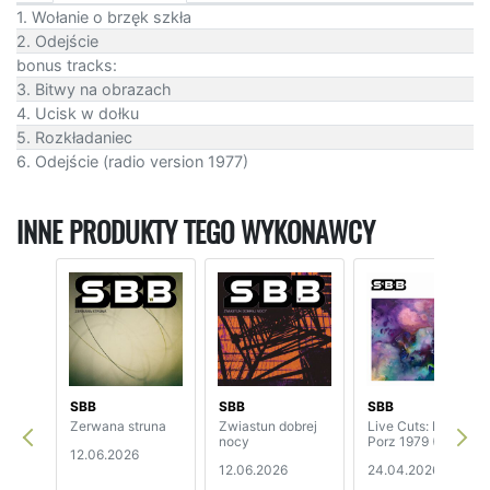
1. Wołanie o brzęk szkła
2. Odejście
bonus tracks:
3. Bitwy na obrazach
4. Ucisk w dołku
5. Rozkładaniec
6. Odejście (radio version 1977)
INNE PRODUKTY TEGO WYKONAWCY
SBB
SBB
SBB
Zerwana struna
Zwiastun dobrej
Live Cuts: Kőln –
nocy
Porz 1979 (2CD)
12.06.2026
12.06.2026
24.04.2026