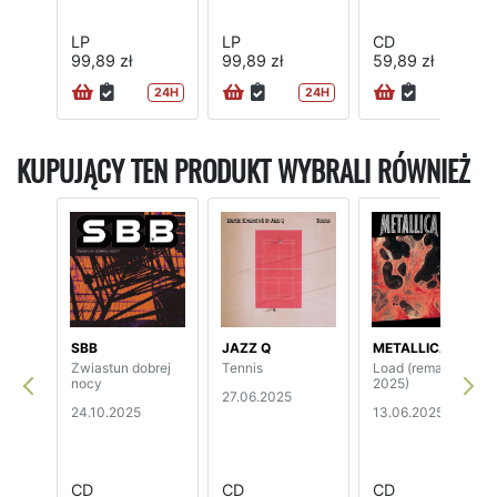
LP
LP
CD
99,89 zł
99,89 zł
59,89 zł
24H
24H
24H
KUPUJĄCY TEN PRODUKT WYBRALI RÓWNIEŻ
SBB
JAZZ Q
METALLICA
Zwiastun dobrej
Tennis
Load (remaster
nocy
2025)
27.06.2025
24.10.2025
13.06.2025
CD
CD
CD